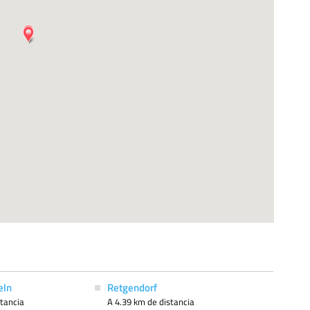
eln
Retgendorf
stancia
A 4.39 km de distancia