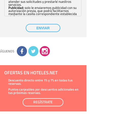
atender sus solicitudes y prestarle nuestros
servicios.
Publicidad:
solo le enviaremos publicidad con su
autorización previa, que podrá facilitarnos
mediante la casilla correspondiente establecida
al efecto.
Base Jurídica:
únicamente trataremos sus datos
con su consentimiento previo, que podrá
facilitarnos mediante la casilla correspondiente
ENVIAR
establecida al efecto.
Destinatarios:
con carácter general, sólo el
personal de nuestra entidad que esté
debidamente autorizado podrá tener
conocimiento de la información que le pedimos.
No se comunicarán datos a terceros.
Derechos:
tiene derecho a saber qué
información tenemos sobre usted, corregirla y
SÍGUENOS
eliminarla, tal y como se explica en la
información adicional disponible en nuestra
página web.
Información complementaria:
Puede consultar
la información adicional y detallada sobre cómo
tratamos sus datos en la
política de privacidad
OFERTAS EN HOTELES.NET
Descuento directo entre 1% y 7% en todas tus
reservas.
Puntos canjeables por descuentos adicionales en
tus próximas reservas.
REGÍSTRATE