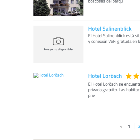
boscosas del parqu
Hotel Salinenblick
El Hotel Salinenblick está si
y conexión WiFi gratuita en 
Hotel Lorösch
El Hotel Lorösch se encuent
privado gratuito. Las habita
priv
1