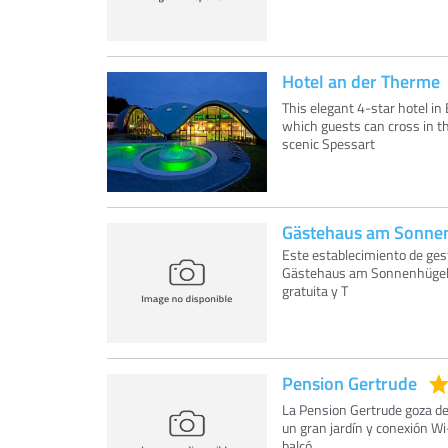
Hotel an der Therme
This elegant 4-star hotel i
which guests can cross in th
scenic Spessart
Gästehaus am Sonne
Este establecimiento de gest
Gästehaus am Sonnenhügel o
gratuita y T
Pension Gertrude
La Pension Gertrude goza de 
un gran jardín y conexión Wi
balcó