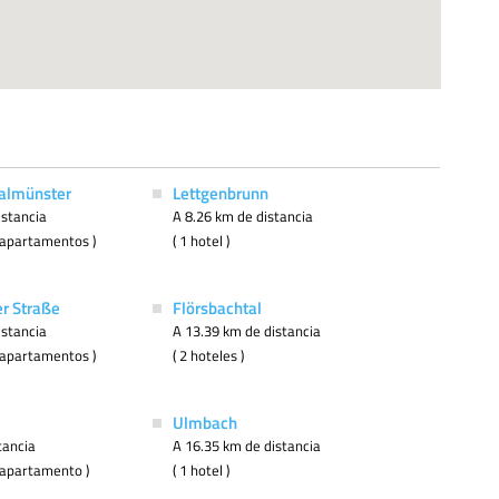
almünster
Lettgenbrunn
istancia
A 8.26 km de distancia
 2 apartamentos )
( 1 hotel )
er Straße
Flörsbachtal
istancia
A 13.39 km de distancia
 2 apartamentos )
( 2 hoteles )
Ulmbach
tancia
A 16.35 km de distancia
 1 apartamento )
( 1 hotel )