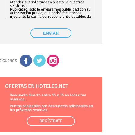
atender sus solicitudes y prestarle nuestros
servicios.
Publicidad:
solo le enviaremos publicidad con su
autorización previa, que podrá facilitarnos
mediante la casilla correspondiente establecida
al efecto.
Base Jurídica:
únicamente trataremos sus datos
con su consentimiento previo, que podrá
facilitarnos mediante la casilla correspondiente
ENVIAR
establecida al efecto.
Destinatarios:
con carácter general, sólo el
personal de nuestra entidad que esté
debidamente autorizado podrá tener
conocimiento de la información que le pedimos.
No se comunicarán datos a terceros.
Derechos:
tiene derecho a saber qué
información tenemos sobre usted, corregirla y
SÍGUENOS
eliminarla, tal y como se explica en la
información adicional disponible en nuestra
página web.
Información complementaria:
Puede consultar
la información adicional y detallada sobre cómo
tratamos sus datos en la
política de privacidad
OFERTAS EN HOTELES.NET
Descuento directo entre 1% y 7% en todas tus
reservas.
Puntos canjeables por descuentos adicionales en
tus próximas reservas.
REGÍSTRATE