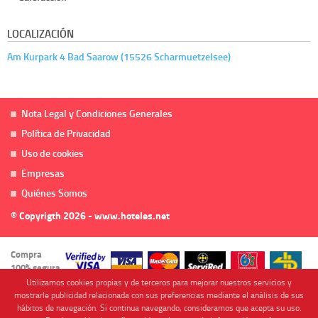
LOCALIZACIÓN
Am Kurpark 4 Bad Saarow (15526 Scharmuetzelsee)
Nota Legal y Condiciones Generales
Política de Privacidad
Uso de cookies
Empresas
Quiénes Somos
© Copyrigth 2026 - www.hoteles.net
Compra
100% segura
Utilizamos cookies propias y de terceros para mejorar nuestros servicios y
mostrarle publicidad relacionada con sus preferencias mediante el análisis de sus
hábitos de navegación. Si continua navegando, consideramos que acepta su uso.