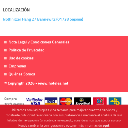
LOCALIZACIÓN
Nöthnitzer Hang 27 Bannewitz (01728 Sajonia)
Nota Legal y Condiciones Generales
Política de Privacidad
Uso de cookies
Empresas
Quiénes Somos
© Copyrigth 2026 - www.hoteles.net
Compra
100% segura
Utilizamos cookies propias y de terceros para mejorar nuestros servicios y
mostrarle publicidad relacionada con sus preferencias mediante el análisis de sus
hábitos de navegación. Si continua navegando, consideramos que acepta su uso.
Puede cambiar la configuración u obtener más información
aquí
.