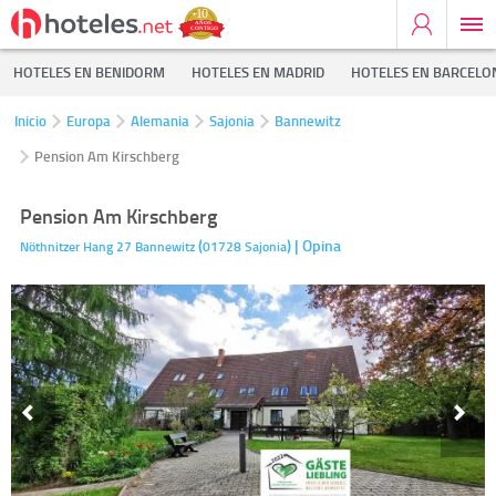
HOTELES EN BENIDORM
HOTELES EN MADRID
HOTELES EN BARCELO
Inicio
Europa
Alemania
Sajonia
Bannewitz
Pension Am Kirschberg
Pension Am Kirschberg
(
)
| Opina
Nöthnitzer Hang 27
Bannewitz
01728
Sajonia