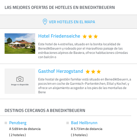
LAS MEJORES OFERTAS DE HOTELES EN BENEDIKTBEUERN
VER HOTELES EN EL MAPA
Hotel Friedenseiche
Este hotel de 4 estrellas, situado en la bonita localidad de
Benediktbeuern y rodeado por el maravilloso paisaje de las
estribaciones alpinos de Baviera, ofrece habitaciones cómodas
con balcón o
Gasthof Herzogstand
Este hostal de gestión familiar está situado en Benediktbeuern, a
pocos km en coche de Garmisch-Partenkirchen, Ettal y Kochel, y
ofrece un alojamiento acogedor a los pies de las montañas de
Bene
DESTINOS CERCANOS A BENEDIKTBEUERN
Penzberg
Bad Heilbrunn
A 5.69 km de distancia
A 5.73 km de distancia
( 2 hoteles )
( 3 hoteles )