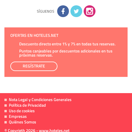
Información complementaria:
Puede consultar la información
adicional y detallada sobre cómo tratamos sus datos en la
política de privacidad
SÍGUENOS
OFERTAS EN HOTELES.NET
Descuento directo entre 1% y 7% en todas tus reservas.
Puntos canjeables por descuentos adicionales en tus
próximas reservas.
REGÍSTRATE
Nota Legal y Condiciones Generales
Política de Privacidad
Uso de cookies
Empresas
Quiénes Somos
© Copyrigth 2026 - www.hoteles.net