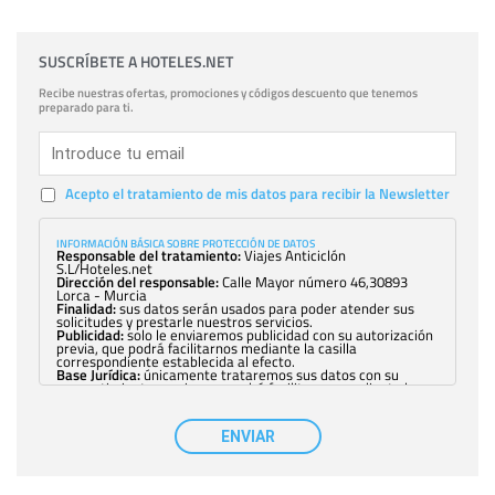
SUSCRÍBETE A HOTELES.NET
Recibe nuestras ofertas, promociones y códigos descuento que tenemos
preparado para ti.
Acepto el tratamiento de mis datos para recibir la Newsletter
INFORMACIÓN BÁSICA SOBRE PROTECCIÓN DE DATOS
Responsable del tratamiento:
Viajes Anticiclón
S.L/Hoteles.net
Dirección del responsable:
Calle Mayor número 46,30893
Lorca - Murcia
Finalidad:
sus datos serán usados para poder atender sus
solicitudes y prestarle nuestros servicios.
Publicidad:
solo le enviaremos publicidad con su autorización
previa, que podrá facilitarnos mediante la casilla
correspondiente establecida al efecto.
Base Jurídica:
únicamente trataremos sus datos con su
consentimiento previo, que podrá facilitarnos mediante la
casilla correspondiente establecida al efecto.
Destinatarios:
con carácter general, sólo el personal de
nuestra entidad que esté debidamente autorizado podrá
ENVIAR
tener conocimiento de la información que le pedimos. No se
comunicarán datos a terceros.
Derechos:
tiene derecho a saber qué información tenemos
sobre usted, corregirla y eliminarla, tal y como se explica en
la información adicional disponible en nuestra página web.