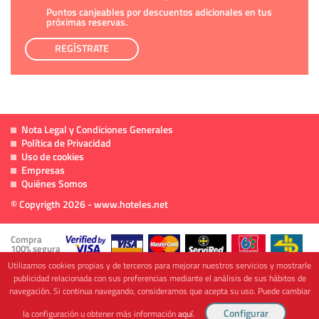
Puntos canjeables por descuentos adicionales en tus
próximas reservas.
REGÍSTRATE
Nota Legal y Condiciones Generales
Política de Privacidad
Uso de cookies
Empresas
Quiénes Somos
© Copyrigth 2026 - www.hoteles.net
Compra
100% segura
Utilizamos cookies propias y de terceros para mejorar nuestros servicios y mostrarle
publicidad relacionada con sus preferencias mediante el análisis de sus hábitos de
navegación. Si continua navegando, consideramos que acepta su uso. Puede cambiar
Cofinanciado por
la configuración u obtener más información
aquí
.