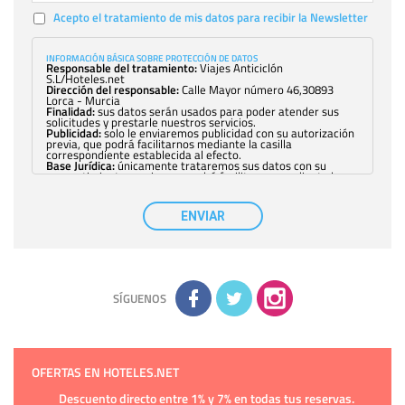
Acepto el tratamiento de mis datos para recibir la Newsletter
INFORMACIÓN BÁSICA SOBRE PROTECCIÓN DE DATOS
Responsable del tratamiento:
Viajes Anticiclón
S.L/Hoteles.net
Dirección del responsable:
Calle Mayor número 46,30893
Lorca - Murcia
Finalidad:
sus datos serán usados para poder atender sus
solicitudes y prestarle nuestros servicios.
Publicidad:
solo le enviaremos publicidad con su autorización
previa, que podrá facilitarnos mediante la casilla
correspondiente establecida al efecto.
Base Jurídica:
únicamente trataremos sus datos con su
consentimiento previo, que podrá facilitarnos mediante la
casilla correspondiente establecida al efecto.
Destinatarios:
con carácter general, sólo el personal de
nuestra entidad que esté debidamente autorizado podrá
ENVIAR
tener conocimiento de la información que le pedimos. No se
comunicarán datos a terceros.
Derechos:
tiene derecho a saber qué información tenemos
sobre usted, corregirla y eliminarla, tal y como se explica en
la información adicional disponible en nuestra página web.
Información complementaria:
Puede consultar la información
adicional y detallada sobre cómo tratamos sus datos en la
política de privacidad
SÍGUENOS
OFERTAS EN HOTELES.NET
Descuento directo entre 1% y 7% en todas tus reservas.