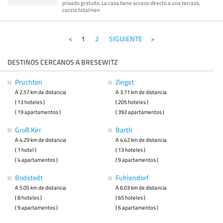
privado gratuito. La casa tiene acceso directo a una terraza,
cocina totalmen
1
2
SIGUIENTE
DESTINOS CERCANOS A BRESEWITZ
Pruchten
Zingst
A 2.57 km de distancia
A 3.71 km de distancia
( 13 hoteles )
( 205 hoteles )
( 19 apartamentos )
( 392 apartamentos )
Groß Kirr
Barth
A 4.29 km de distancia
A 4.42 km de distancia
( 1 hotel )
( 13 hoteles )
( 4 apartamentos )
( 9 apartamentos )
Bodstedt
Fuhlendorf
A 5.05 km de distancia
A 6.03 km de distancia
( 8 hoteles )
( 65 hoteles )
( 9 apartamentos )
( 6 apartamentos )