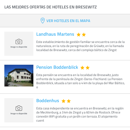
LAS MEJORES OFERTAS DE HOTELES EN BRESEWITZ
VER HOTELES EN EL MAPA
Landhaus Martens
Este establecimiento de gestión familiar se encuentra cerca de la
naturaleza, en la ruta de peregrinación de Grúwitz, en la llamada
localidad de Bresewitz, cerca del complejo báltico de Zingst
Pension Boddenblick
Esta pensión se encuentra en la localidad de Bresewitz, justo
enfrente de la península de Zingst-Darss-Fischland. La Pension
Boddenblick, situada a tan solo a 4 km de la playa del Mar Báltico,
o
Boddenhus
Esta casa independiente se encuentra en Bresewitz, en la región
de Mecklenburg, a 3 km de Zingst y a 60 km de Rostock. Ofrece
conexión WiFi gratuita y un jardín con terraza. El alojamiento
cuent