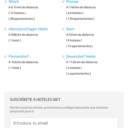
Wieck
Prerow
A 6.74 km de distancia
A 7.46 km de distancia
( 12 hoteles )
( 43 hoteles )
( 28 apartamentos )
( 139 apartamentos )
Hermannshagen Heide
Born
A 9.86 km de distancia
A 9.9 km de distancia
( 1 hotel )
( 9 hoteles )
( 14 apartamentos )
Flemendorf
Neuendorf Heide
A 10.6 km de distancia
A 11.04 km de distancia
( 1 hotel )
( 4 hoteles )
( 4 apartamentos )
SUSCRÍBETE A HOTELES.NET
Recibe nuestras ofertas, promociones y códigos descuento que tenemos
preparado para ti.