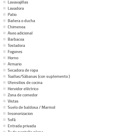
Lavavajillas
Lavadora
Patio
Bañera o ducha
Chimenea
Aseo adicional
Barbacoa
Tostadora
Fogones
Horno
Armario
Secadora de ropa
Toallas/Sábanas (con suplemento )
Utensilios de cocina
Hervidor eléctrico
Zona de comedor
Vistas
Suelo de baldosa / Marmol
Insonorizacion
Sofá
Entrada privada
Tv de pantalla plana