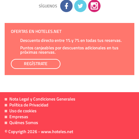
adicional y detallada sobre cómo tratamos sus datos en la
política de privacidad
SÍGUENOS
OFERTAS EN HOTELES.NET
Descuento directo entre 1% y 7% en todas tus reservas.
Puntos canjeables por descuentos adicionales en tus
próximas reservas.
REGÍSTRATE
Nota Legal y Condiciones Generales
Política de Privacidad
Uso de cookies
Empresas
Quiénes Somos
© Copyrigth 2026 - www.hoteles.net