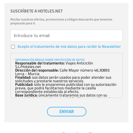
SUSCRÍBETE A HOTELES.NET
Recibe nuestras ofertas, promociones y códigos descuento que tenemos
preparado para ti.
Acepto el tratamiento de mis datos para recibir la Newsletter
INFORMACIÓN BÁSICA SOBRE PROTECCIÓN DE DATOS
Responsable del tratamiento:
Viajes Anticiclón
S.L/Hoteles.net
Dirección del responsable:
Calle Mayor número 46,30893
Lorca - Murcia
Finalidad:
sus datos serán usados para poder atender sus
solicitudes y prestarle nuestros servicios.
Publicidad:
solo le enviaremos publicidad con su autorización
previa, que podrá facilitarnos mediante la casilla
correspondiente establecida al efecto.
Base Jurídica:
únicamente trataremos sus datos con su
consentimiento previo, que podrá facilitarnos mediante la
casilla correspondiente establecida al efecto.
Destinatarios:
con carácter general, sólo el personal de
nuestra entidad que esté debidamente autorizado podrá
ENVIAR
tener conocimiento de la información que le pedimos. No se
comunicarán datos a terceros.
Derechos:
tiene derecho a saber qué información tenemos
sobre usted, corregirla y eliminarla, tal y como se explica en
la información adicional disponible en nuestra página web.
Información complementaria:
Puede consultar la información