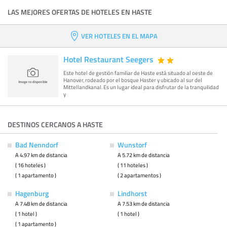
LAS MEJORES OFERTAS DE HOTELES EN HASTE
VER HOTELES EN EL MAPA
Hotel Restaurant Seegers
Este hotel de gestión familiar de Haste está situado al oeste de
Hanover, rodeado por el bosque Haster y ubicado al sur del
Mittellandkanal. Es un lugar ideal para disfrutar de la tranquilidad
y
DESTINOS CERCANOS A HASTE
Bad Nenndorf
Wunstorf
A 4.97 km de distancia
A 5.72 km de distancia
( 16 hoteles )
( 11 hoteles )
( 1 apartamento )
( 2 apartamentos )
Hagenburg
Lindhorst
A 7.48 km de distancia
A 7.53 km de distancia
( 1 hotel )
( 1 hotel )
( 1 apartamento )