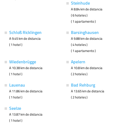
Steinhude
A 8.84 km de distancia
( 6 hoteles )
( 1 apartamento )
Schloß Ricklingen
Barsinghausen
A 9.45 km de distancia
A 9.88 km de distancia
( 1 hotel )
( 4 hoteles )
( 1 apartamento )
Wiedenbrügge
Apelern
A 10.38 km de distancia
A 10.8 km de distancia
( 1 hotel )
( 2 hoteles )
Lauenau
Bad Rehburg
A 11.86 km de distancia
A 13.65 km de distancia
( 1 hotel )
( 2 hoteles )
Seelze
A 13.87 km de distancia
( 1 hotel )