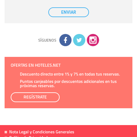
casilla correspondiente establecida al efecto.
Destinatarios:
con carácter general, sólo el personal de
nuestra entidad que esté debidamente autorizado podrá
ENVIAR
tener conocimiento de la información que le pedimos. No se
comunicarán datos a terceros.
Derechos:
tiene derecho a saber qué información tenemos
sobre usted, corregirla y eliminarla, tal y como se explica en
la información adicional disponible en nuestra página web.
Información complementaria:
Puede consultar la información
adicional y detallada sobre cómo tratamos sus datos en la
política de privacidad
SÍGUENOS
OFERTAS EN HOTELES.NET
Descuento directo entre 1% y 7% en todas tus reservas.
Puntos canjeables por descuentos adicionales en tus
próximas reservas.
REGÍSTRATE
Nota Legal y Condiciones Generales