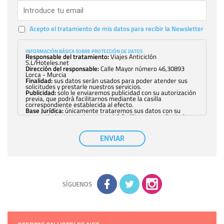
Acepto el tratamiento de mis datos para recibir la Newsletter
INFORMACIÓN BÁSICA SOBRE PROTECCIÓN DE DATOS
Responsable del tratamiento:
Viajes Anticiclón
S.L/Hoteles.net
Dirección del responsable:
Calle Mayor número 46,30893
Lorca - Murcia
Finalidad:
sus datos serán usados para poder atender sus
solicitudes y prestarle nuestros servicios.
Publicidad:
solo le enviaremos publicidad con su autorización
previa, que podrá facilitarnos mediante la casilla
correspondiente establecida al efecto.
Base Jurídica:
únicamente trataremos sus datos con su
consentimiento previo, que podrá facilitarnos mediante la
casilla correspondiente establecida al efecto.
Destinatarios:
con carácter general, sólo el personal de
nuestra entidad que esté debidamente autorizado podrá
ENVIAR
tener conocimiento de la información que le pedimos. No se
comunicarán datos a terceros.
Derechos:
tiene derecho a saber qué información tenemos
sobre usted, corregirla y eliminarla, tal y como se explica en
la información adicional disponible en nuestra página web.
Información complementaria:
Puede consultar la información
adicional y detallada sobre cómo tratamos sus datos en la
política de privacidad
SÍGUENOS