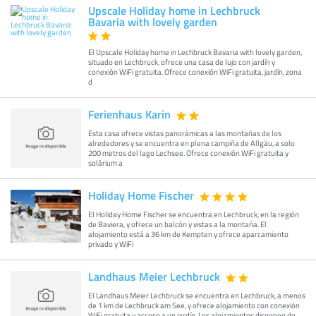
Upscale Holiday home in Lechbruck
Bavaria with lovely garden
El Upscale Holiday home in Lechbruck Bavaria with lovely garden,
situado en Lechbruck, ofrece una casa de lujo con jardín y
conexión WiFi gratuita. Ofrece conexión WiFi gratuita, jardín, zona
d
Ferienhaus Karin
Esta casa ofrece vistas panorámicas a las montañas de los
alrededores y se encuentra en plena campiña de Allgäu, a solo
200 metros del lago Lechsee. Ofrece conexión WiFi gratuita y
solárium a
Holiday Home Fischer
El Holiday Home Fischer se encuentra en Lechbruck, en la región
de Baviera, y ofrece un balcón y vistas a la montaña. El
alojamiento está a 36 km de Kempten y ofrece aparcamiento
privado y WiFi
Landhaus Meier Lechbruck
El Landhaus Meier Lechbruck se encuentra en Lechbruck, a menos
de 1 km de Lechbruck am See, y ofrece alojamiento con conexión
WiFi gratuita y acceso a un jardín. Los alojamientos disponen de