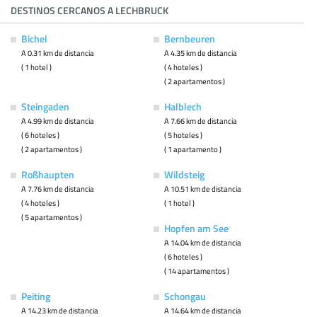
DESTINOS CERCANOS A LECHBRUCK
Bichel
Bernbeuren
A 0.31 km de distancia
A 4.35 km de distancia
( 1 hotel )
( 4 hoteles )
( 2 apartamentos )
Steingaden
Halblech
A 4.99 km de distancia
A 7.66 km de distancia
( 6 hoteles )
( 5 hoteles )
( 2 apartamentos )
( 1 apartamento )
Roßhaupten
Wildsteig
A 7.76 km de distancia
A 10.51 km de distancia
( 4 hoteles )
( 1 hotel )
( 5 apartamentos )
Hopfen am See
A 14.04 km de distancia
( 6 hoteles )
( 14 apartamentos )
Peiting
Schongau
A 14.23 km de distancia
A 14.64 km de distancia