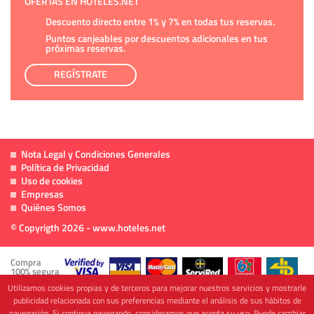
OFERTAS EN HOTELES.NET
Descuento directo entre 1% y 7% en todas tus reservas.
Puntos canjeables por descuentos adicionales en tus
próximas reservas.
REGÍSTRATE
Nota Legal y Condiciones Generales
Política de Privacidad
Uso de cookies
Empresas
Quiénes Somos
© Copyrigth 2026 - www.hoteles.net
Compra
100% segura
Utilizamos cookies propias y de terceros para mejorar nuestros servicios y mostrarle
publicidad relacionada con sus preferencias mediante el análisis de sus hábitos de
navegación. Si continua navegando, consideramos que acepta su uso. Puede cambiar