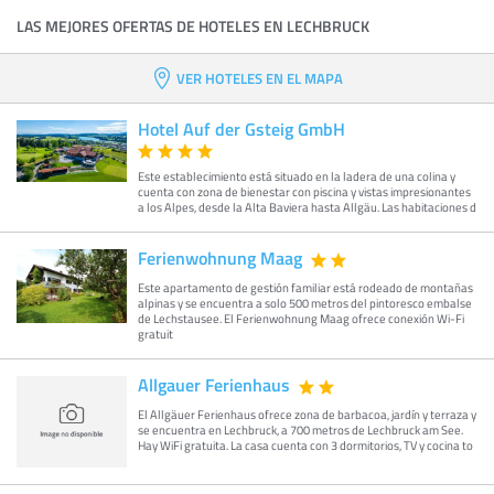
LAS MEJORES OFERTAS DE HOTELES EN LECHBRUCK
VER HOTELES EN EL MAPA
Hotel Auf der Gsteig GmbH
Este establecimiento está situado en la ladera de una colina y
cuenta con zona de bienestar con piscina y vistas impresionantes
a los Alpes, desde la Alta Baviera hasta Allgäu. Las habitaciones d
Ferienwohnung Maag
Este apartamento de gestión familiar está rodeado de montañas
alpinas y se encuentra a solo 500 metros del pintoresco embalse
de Lechstausee. El Ferienwohnung Maag ofrece conexión Wi-Fi
gratuit
Allgauer Ferienhaus
El Allgäuer Ferienhaus ofrece zona de barbacoa, jardín y terraza y
se encuentra en Lechbruck, a 700 metros de Lechbruck am See.
Hay WiFi gratuita. La casa cuenta con 3 dormitorios, TV y cocina to