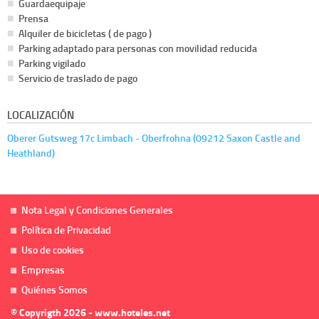
Guardaequipaje
Prensa
Alquiler de bicicletas ( de pago )
Parking adaptado para personas con movilidad reducida
Parking vigilado
Servicio de traslado de pago
LOCALIZACIÓN
Oberer Gutsweg 17c Limbach - Oberfrohna (09212 Saxon Castle and
Heathland)
Nota Legal y Condiciones Generales
Política de Privacidad
Uso de cookies
Empresas
Quiénes Somos
© Copyrigth 2026 - www.hoteles.net