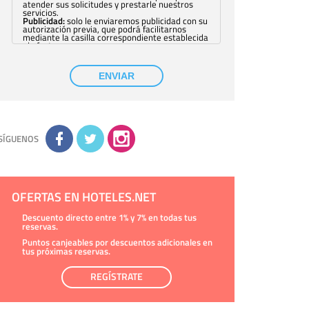
atender sus solicitudes y prestarle nuestros
servicios.
Publicidad:
solo le enviaremos publicidad con su
autorización previa, que podrá facilitarnos
mediante la casilla correspondiente establecida
al efecto.
Base Jurídica:
únicamente trataremos sus datos
con su consentimiento previo, que podrá
facilitarnos mediante la casilla correspondiente
ENVIAR
establecida al efecto.
Destinatarios:
con carácter general, sólo el
personal de nuestra entidad que esté
debidamente autorizado podrá tener
conocimiento de la información que le pedimos.
No se comunicarán datos a terceros.
Derechos:
tiene derecho a saber qué
información tenemos sobre usted, corregirla y
SÍGUENOS
eliminarla, tal y como se explica en la
información adicional disponible en nuestra
página web.
Información complementaria:
Puede consultar
la información adicional y detallada sobre cómo
tratamos sus datos en la
política de privacidad
OFERTAS EN HOTELES.NET
Descuento directo entre 1% y 7% en todas tus
reservas.
Puntos canjeables por descuentos adicionales en
tus próximas reservas.
REGÍSTRATE