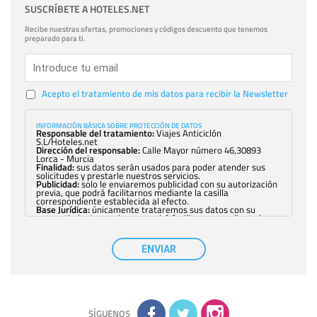
SUSCRÍBETE A HOTELES.NET
Recibe nuestras ofertas, promociones y códigos descuento que tenemos
preparado para ti.
Acepto el tratamiento de mis datos para recibir la Newsletter
INFORMACIÓN BÁSICA SOBRE PROTECCIÓN DE DATOS
Responsable del tratamiento:
Viajes Anticiclón
S.L/Hoteles.net
Dirección del responsable:
Calle Mayor número 46,30893
Lorca - Murcia
Finalidad:
sus datos serán usados para poder atender sus
solicitudes y prestarle nuestros servicios.
Publicidad:
solo le enviaremos publicidad con su autorización
previa, que podrá facilitarnos mediante la casilla
correspondiente establecida al efecto.
Base Jurídica:
únicamente trataremos sus datos con su
consentimiento previo, que podrá facilitarnos mediante la
casilla correspondiente establecida al efecto.
Destinatarios:
con carácter general, sólo el personal de
nuestra entidad que esté debidamente autorizado podrá
ENVIAR
tener conocimiento de la información que le pedimos. No se
comunicarán datos a terceros.
Derechos:
tiene derecho a saber qué información tenemos
sobre usted, corregirla y eliminarla, tal y como se explica en
la información adicional disponible en nuestra página web.
Información complementaria:
Puede consultar la información
adicional y detallada sobre cómo tratamos sus datos en la
política de privacidad
SÍGUENOS