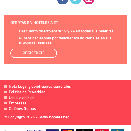
OFERTAS EN HOTELES.NET
Descuento directo entre 1% y 7% en todas tus reservas.
Puntos canjeables por descuentos adicionales en tus
próximas reservas.
REGÍSTRATE
Nota Legal y Condiciones Generales
Política de Privacidad
Uso de cookies
Empresas
Quiénes Somos
© Copyrigth 2026 - www.hoteles.net