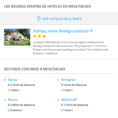
LAS MEJORES OFERTAS DE HOTELES EN MEHLTHEUER
VER HOTELES EN EL MAPA
Holiday home Waldgrundstück P
Located in Mehltheuer in the Saxony region, Holiday home
Waldgrundstück P has a terrace. The property is 11 km from
Plauen and free private parking is provided. The holiday home
features 1 bedroom
DESTINOS CERCANOS A MEHLTHEUER
Syrau
Arnsgrün
A 3.16 km de distancia
A 4.6 km de distancia
( 1 hotel )
( 1 hotel )
Pausa
Mühltroff
A 4.98 km de distancia
A 7.75 km de distancia
( 2 hoteles )
( 1 hotel )