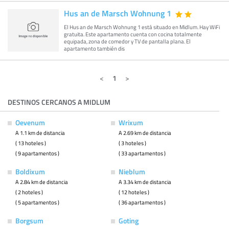
Hus an de Marsch Wohnung 1
El Hus an de Marsch Wohnung 1 está situado en Midlum. Hay WiFi
gratuita. Este apartamento cuenta con cocina totalmente
equipada, zona de comedor y TV de pantalla plana. El
apartamento también dis
1
DESTINOS CERCANOS A MIDLUM
Oevenum
Wrixum
A 1.1 km de distancia
A 2.69 km de distancia
( 13 hoteles )
( 3 hoteles )
( 9 apartamentos )
( 33 apartamentos )
Boldixum
Nieblum
A 2.84 km de distancia
A 3.34 km de distancia
( 2 hoteles )
( 12 hoteles )
( 5 apartamentos )
( 36 apartamentos )
Borgsum
Goting