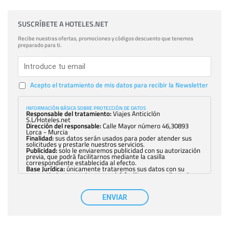
SUSCRÍBETE A HOTELES.NET
Recibe nuestras ofertas, promociones y códigos descuento que tenemos
preparado para ti.
Acepto el tratamiento de mis datos para recibir la Newsletter
INFORMACIÓN BÁSICA SOBRE PROTECCIÓN DE DATOS
Responsable del tratamiento:
Viajes Anticiclón
S.L/Hoteles.net
Dirección del responsable:
Calle Mayor número 46,30893
Lorca - Murcia
Finalidad:
sus datos serán usados para poder atender sus
solicitudes y prestarle nuestros servicios.
Publicidad:
solo le enviaremos publicidad con su autorización
previa, que podrá facilitarnos mediante la casilla
correspondiente establecida al efecto.
Base Jurídica:
únicamente trataremos sus datos con su
consentimiento previo, que podrá facilitarnos mediante la
casilla correspondiente establecida al efecto.
Destinatarios:
con carácter general, sólo el personal de
nuestra entidad que esté debidamente autorizado podrá
ENVIAR
tener conocimiento de la información que le pedimos. No se
comunicarán datos a terceros.
Derechos:
tiene derecho a saber qué información tenemos
sobre usted, corregirla y eliminarla, tal y como se explica en
la información adicional disponible en nuestra página web.