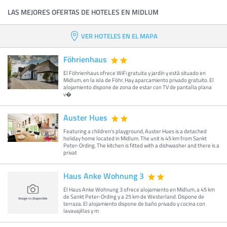
LAS MEJORES OFERTAS DE HOTELES EN MIDLUM
VER HOTELES EN EL MAPA
Föhrienhaus
El Föhrienhaus ofrece WiFi gratuita y jardín y está situado en
Midlum, en la isla de Föhr. Hay aparcamiento privado gratuito. El
alojamiento dispone de zona de estar con TV de pantalla plana
v�
Auster Hues
Featuring a children's playground, Auster Hues is a detached
holiday home located in Midlum. The unit is 45 km from Sankt
Peter-Ording. The kitchen is fitted with a dishwasher and there is a
privat
Haus Anke Wohnung 3
El Haus Anke Wohnung 3 ofrece alojamiento en Midlum, a 45 km
de Sankt Peter-Ording y a 25 km de Westerland. Dispone de
terraza. El alojamiento dispone de baño privado y cocina con
lavavajillas y m