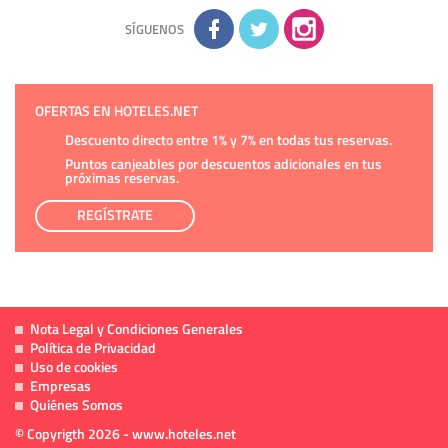
Información complementaria:
Puede consultar la información
adicional y detallada sobre cómo tratamos sus datos en la
política de privacidad
SÍGUENOS
OFERTAS EN HOTELES.NET
Descuento directo entre 1% y 7% en todas tus reservas.
Puntos canjeables por descuentos adicionales en tus
próximas reservas.
REGÍSTRATE
Nota Legal y Condiciones Generales
Política de Privacidad
Uso de cookies
Empresas
Quiénes Somos
© Copyrigth 2026 - www.hoteles.net