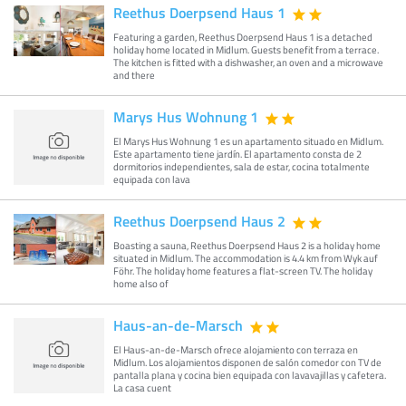
Reethus Doerpsend Haus 1
Featuring a garden, Reethus Doerpsend Haus 1 is a detached
holiday home located in Midlum. Guests benefit from a terrace.
The kitchen is fitted with a dishwasher, an oven and a microwave
and there
Marys Hus Wohnung 1
El Marys Hus Wohnung 1 es un apartamento situado en Midlum.
Este apartamento tiene jardín. El apartamento consta de 2
dormitorios independientes, sala de estar, cocina totalmente
equipada con lava
Reethus Doerpsend Haus 2
Boasting a sauna, Reethus Doerpsend Haus 2 is a holiday home
situated in Midlum. The accommodation is 4.4 km from Wyk auf
Föhr. The holiday home features a flat-screen TV. The holiday
home also of
Haus-an-de-Marsch
El Haus-an-de-Marsch ofrece alojamiento con terraza en
Midlum. Los alojamientos disponen de salón comedor con TV de
pantalla plana y cocina bien equipada con lavavajillas y cafetera.
La casa cuent