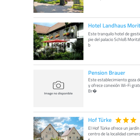
Hotel Landhaus Mori
Este tranquilo hotel de gest
pie del palacio Schloß Morit
b
Pension Brauer
Este establecimiento goza de
y ofrece conexión Wi-Fi grat
Br�
Hof Türke
El Hof Türke ofrece un jardí
centro de la localidad comer
s