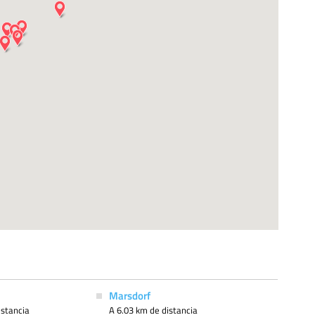
Marsdorf
istancia
A 6.03 km de distancia