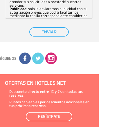
atender sus solicitudes y prestarle nuestros
servicios.
Publicidad:
solo le enviaremos publicidad con su
autorización previa, que podrá facilitarnos
mediante la casilla correspondiente establecida
al efecto.
Base Jurídica:
únicamente trataremos sus datos
con su consentimiento previo, que podrá
facilitarnos mediante la casilla correspondiente
ENVIAR
establecida al efecto.
Destinatarios:
con carácter general, sólo el
personal de nuestra entidad que esté
debidamente autorizado podrá tener
conocimiento de la información que le pedimos.
No se comunicarán datos a terceros.
Derechos:
tiene derecho a saber qué
información tenemos sobre usted, corregirla y
SÍGUENOS
eliminarla, tal y como se explica en la
información adicional disponible en nuestra
página web.
Información complementaria:
Puede consultar
la información adicional y detallada sobre cómo
tratamos sus datos en la
política de privacidad
OFERTAS EN HOTELES.NET
Descuento directo entre 1% y 7% en todas tus
reservas.
Puntos canjeables por descuentos adicionales en
tus próximas reservas.
REGÍSTRATE