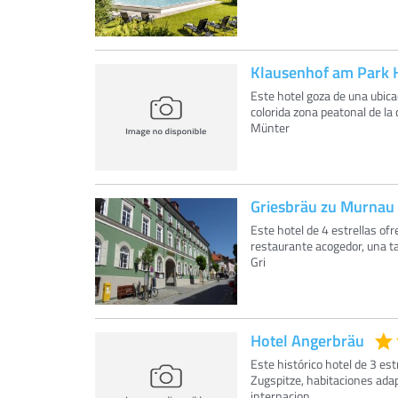
Klausenhof am Park H
Este hotel goza de una ubicac
colorida zona peatonal de la
Münter
Griesbräu zu Murnau
Este hotel de 4 estrellas of
restaurante acogedor, una tab
Gri
Hotel Angerbräu
Este histórico hotel de 3 es
Zugspitze, habitaciones ada
internacion