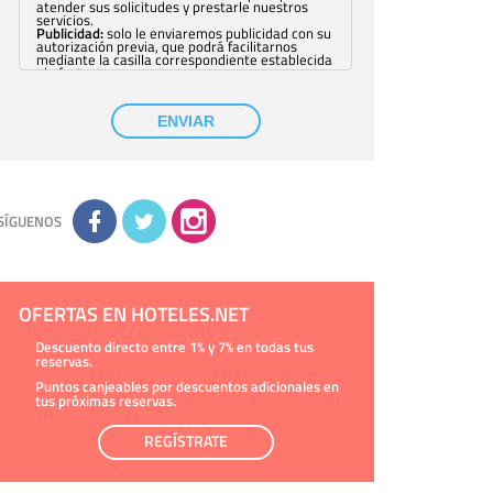
atender sus solicitudes y prestarle nuestros
servicios.
Publicidad:
solo le enviaremos publicidad con su
autorización previa, que podrá facilitarnos
mediante la casilla correspondiente establecida
al efecto.
Base Jurídica:
únicamente trataremos sus datos
con su consentimiento previo, que podrá
facilitarnos mediante la casilla correspondiente
ENVIAR
establecida al efecto.
Destinatarios:
con carácter general, sólo el
personal de nuestra entidad que esté
debidamente autorizado podrá tener
conocimiento de la información que le pedimos.
No se comunicarán datos a terceros.
Derechos:
tiene derecho a saber qué
información tenemos sobre usted, corregirla y
SÍGUENOS
eliminarla, tal y como se explica en la
información adicional disponible en nuestra
página web.
Información complementaria:
Puede consultar
la información adicional y detallada sobre cómo
tratamos sus datos en la
política de privacidad
OFERTAS EN HOTELES.NET
Descuento directo entre 1% y 7% en todas tus
reservas.
Puntos canjeables por descuentos adicionales en
tus próximas reservas.
REGÍSTRATE