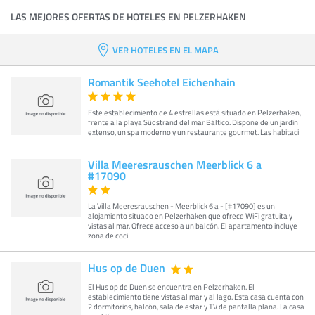
LAS MEJORES OFERTAS DE HOTELES EN PELZERHAKEN
VER HOTELES EN EL MAPA
Romantik Seehotel Eichenhain
Este establecimiento de 4 estrellas está situado en Pelzerhaken,
frente a la playa Südstrand del mar Báltico. Dispone de un jardín
extenso, un spa moderno y un restaurante gourmet. Las habitaci
Villa Meeresrauschen Meerblick 6 a
#17090
La Villa Meeresrauschen - Meerblick 6 a - [#17090] es un
alojamiento situado en Pelzerhaken que ofrece WiFi gratuita y
vistas al mar. Ofrece acceso a un balcón. El apartamento incluye
zona de coci
Hus op de Duen
El Hus op de Duen se encuentra en Pelzerhaken. El
establecimiento tiene vistas al mar y al lago. Esta casa cuenta con
2 dormitorios, balcón, sala de estar y TV de pantalla plana. La casa