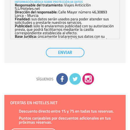
INFORMACIÓN BÁSICA SOBRE PROTECCIÓN DE DATOS
Responsable del tratamiento:
Viajes Anticiclón
S.L/Hoteles.net
Dirección del responsable:
Calle Mayor número 46,30893
Lorca - Murcia
Finalidad:
sus datos serán usados para poder atender sus
solicitudes y prestarle nuestros servicios.
Publicidad:
solo le enviaremos publicidad con su autorización
previa, que podrá facilitarnos mediante la casilla
correspondiente establecida al efecto.
Base Jurídica:
únicamente trataremos sus datos con su
consentimiento previo, que podrá facilitarnos mediante la
casilla correspondiente establecida al efecto.
Destinatarios:
con carácter general, sólo el personal de
nuestra entidad que esté debidamente autorizado podrá
ENVIAR
tener conocimiento de la información que le pedimos. No se
comunicarán datos a terceros.
Derechos:
tiene derecho a saber qué información tenemos
sobre usted, corregirla y eliminarla, tal y como se explica en
la información adicional disponible en nuestra página web.
Información complementaria:
Puede consultar la información
adicional y detallada sobre cómo tratamos sus datos en la
política de privacidad
SÍGUENOS
OFERTAS EN HOTELES.NET
Descuento directo entre 1% y 7% en todas tus reservas.
Puntos canjeables por descuentos adicionales en tus
próximas reservas.