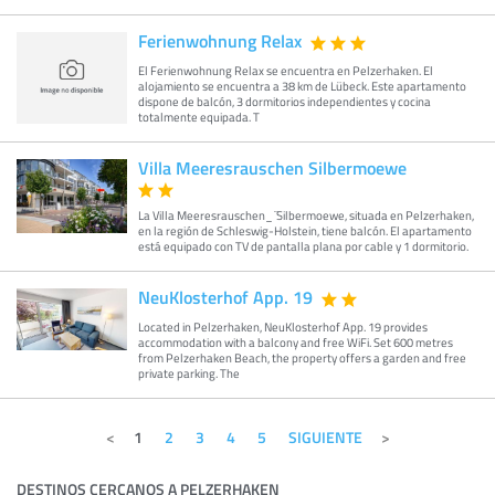
Ferienwohnung Relax
El Ferienwohnung Relax se encuentra en Pelzerhaken. El
alojamiento se encuentra a 38 km de Lübeck. Este apartamento
dispone de balcón, 3 dormitorios independientes y cocina
totalmente equipada. T
Villa Meeresrauschen Silbermoewe
La Villa Meeresrauschen_ ̈Silbermoewe, situada en Pelzerhaken,
en la región de Schleswig-Holstein, tiene balcón. El apartamento
está equipado con TV de pantalla plana por cable y 1 dormitorio.
NeuKlosterhof App. 19
Located in Pelzerhaken, NeuKlosterhof App. 19 provides
accommodation with a balcony and free WiFi. Set 600 metres
from Pelzerhaken Beach, the property offers a garden and free
private parking. The
1
2
3
4
5
SIGUIENTE
DESTINOS CERCANOS A PELZERHAKEN