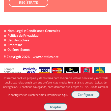
REGÍSTRATE
Nota Legal y Condiciones Generales
Política de Privacidad
Uso de cookies
Empresas
Quiénes Somos
© Copyrigth 2026 - www.hoteles.net
Compra
100% segura
Utilizamos cookies propias y de terceros para mejorar nuestros servicios y mostrarle
publicidad relacionada con sus preferencias mediante el análisis de sus hábitos de
navegación. Si continua navegando, consideramos que acepta su uso. Puede cambiar
Cofinanciado por
la configuración u obtener más información
aquí
.
Viajes Anticiclón, S.L. Agencia de Viajes Online - C.I. MU-107-2-25. C/ Mayor nº46 Bajo,