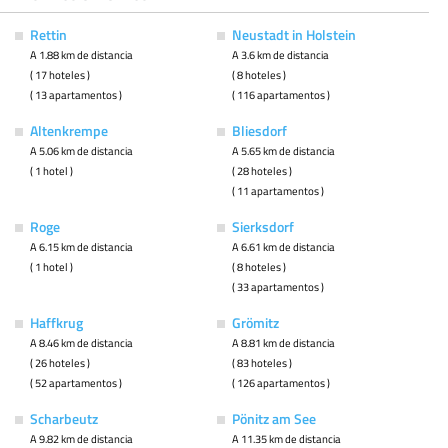
Rettin
Neustadt in Holstein
A 1.88 km de distancia
A 3.6 km de distancia
( 17 hoteles )
( 8 hoteles )
( 13 apartamentos )
( 116 apartamentos )
Altenkrempe
Bliesdorf
A 5.06 km de distancia
A 5.65 km de distancia
( 1 hotel )
( 28 hoteles )
( 11 apartamentos )
Roge
Sierksdorf
A 6.15 km de distancia
A 6.61 km de distancia
( 1 hotel )
( 8 hoteles )
( 33 apartamentos )
Haffkrug
Grömitz
A 8.46 km de distancia
A 8.81 km de distancia
( 26 hoteles )
( 83 hoteles )
( 52 apartamentos )
( 126 apartamentos )
Scharbeutz
Pönitz am See
A 9.82 km de distancia
A 11.35 km de distancia