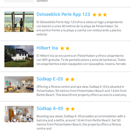
también
Ostseeblick Perle App 123
El Ostseeblick Perle App 123 ofrece vistas al lago y alojamiento
con balcón a unos 50 metros de la playa de Pelzerhaken. Se
encuentra frente a la playa y cuenta con restaurante y piscina
exterior
Hilbert Ina
El Hilbert Ina se encuentra en Pelzerhaken y ofrece alojamiento
con WiFi gratuita, TV de pantalla plana y zona de barbacoa. Todos
los alojamientos están equipados con lavavajillas, nevera, hervido
Südkap E-03
Offering a fitness centre and sea view, Südkap E-03 is situated in
Pelzerhaken, 50 metres from Pelzerhaken Beach and 1.6 km from
Rettin Beach. This beachfront property offers access to a balcony,
Südkap A-05
Boasting sea views, Südkap A-05 provides accommodation with a
balcony and a kettle, around 1.6 km from Rettin Beach. Set 50
metres from Pelzerhaken Beach, the property offers a fitness
centre and