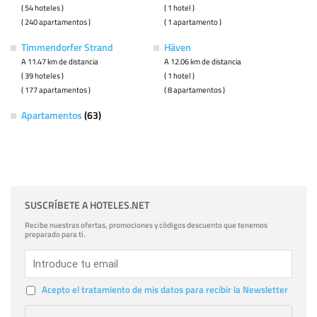
( 54 hoteles )
( 1 hotel )
( 240 apartamentos )
( 1 apartamento )
Timmendorfer Strand
Häven
A 11.47 km de distancia
A 12.06 km de distancia
( 39 hoteles )
( 1 hotel )
( 177 apartamentos )
( 8 apartamentos )
Apartamentos
(63)
SUSCRÍBETE A HOTELES.NET
Recibe nuestras ofertas, promociones y códigos descuento que tenemos
preparado para ti.
Acepto el tratamiento de mis datos para recibir la Newsletter