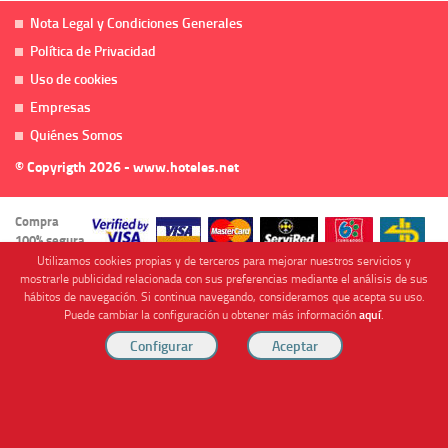
Nota Legal y Condiciones Generales
Política de Privacidad
Uso de cookies
Empresas
Quiénes Somos
© Copyrigth 2026 - www.hoteles.net
Compra
100% segura
Utilizamos cookies propias y de terceros para mejorar nuestros servicios y
mostrarle publicidad relacionada con sus preferencias mediante el análisis de sus
hábitos de navegación. Si continua navegando, consideramos que acepta su uso.
Puede cambiar la configuración u obtener más información
aquí
.
Cofinanciado por
Viajes Anticiclón, S.L. Agencia de Viajes Online - C.I. MU-107-2-25. C/ Mayor nº46 Bajo,
CP: 30893, Almendricos (Murcia, Spain).
RESERVAR HABITACIÓN