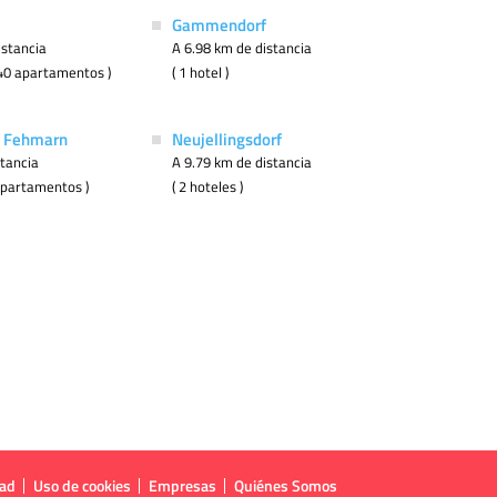
Gammendorf
istancia
A 6.98 km de distancia
( 40 apartamentos )
( 1 hotel )
f Fehmarn
Neujellingsdorf
stancia
A 9.79 km de distancia
8 apartamentos )
( 2 hoteles )
dad
Uso de cookies
Empresas
Quiénes Somos