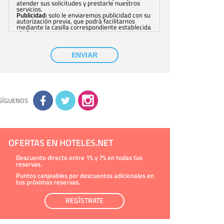
atender sus solicitudes y prestarle nuestros
servicios.
Publicidad:
solo le enviaremos publicidad con su
autorización previa, que podrá facilitarnos
mediante la casilla correspondiente establecida
al efecto.
Base Jurídica:
únicamente trataremos sus datos
con su consentimiento previo, que podrá
facilitarnos mediante la casilla correspondiente
ENVIAR
establecida al efecto.
Destinatarios:
con carácter general, sólo el
personal de nuestra entidad que esté
debidamente autorizado podrá tener
conocimiento de la información que le pedimos.
No se comunicarán datos a terceros.
Derechos:
tiene derecho a saber qué
información tenemos sobre usted, corregirla y
SÍGUENOS
eliminarla, tal y como se explica en la
información adicional disponible en nuestra
página web.
Información complementaria:
Puede consultar
la información adicional y detallada sobre cómo
tratamos sus datos en la
política de privacidad
OFERTAS EN HOTELES.NET
Descuento directo entre 1% y 7% en todas tus
reservas.
Puntos canjeables por descuentos adicionales en
tus próximas reservas.
REGÍSTRATE