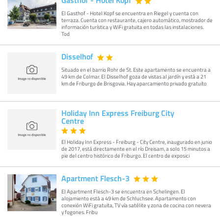
El Gasthof - Hotel Kopf se encuentra en Riegel y cuenta con
terraza. Cuenta con restaurante, cajero automático, mostrador de
información turística y WiFi gratuita en todas las instalaciones.
Tod
Disselhof
Situado en el barrio Rohr de St. Este apartamento se encuentra a
49 km de Colmar. El Disselhof goza de vistas al jardín y está a 21
km de Friburgo de Brisgovia. Hay aparcamiento privado gratuito
Holiday Inn Express Freiburg City
Centre
El Holiday Inn Express - Freiburg - City Centre, inaugurado en junio
de 2017, está directamente en el río Dreisam, a solo 15 minutos a
pie del centro histórico de Friburgo. El centro de exposici
Apartment Flesch-3
El Apartment Flesch-3 se encuentra en Schelingen. El
alojamiento está a 49 km de Schluchsee. Apartamento con
conexión WiFi gratuita, TV vía satélite y zona de cocina con nevera
y fogones. Fribu