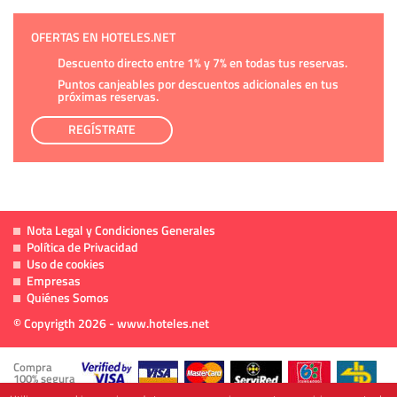
OFERTAS EN HOTELES.NET
Descuento directo entre 1% y 7% en todas tus reservas.
Puntos canjeables por descuentos adicionales en tus
próximas reservas.
REGÍSTRATE
Nota Legal y Condiciones Generales
Política de Privacidad
Uso de cookies
Empresas
Quiénes Somos
© Copyrigth 2026 - www.hoteles.net
Compra
100% segura