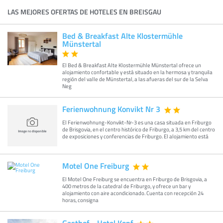
LAS MEJORES OFERTAS DE HOTELES EN BREISGAU
Bed & Breakfast Alte Klostermühle
Münstertal
El Bed & Breakfast Alte Klostermühle Münstertal ofrece un
alojamiento confortable y está situado en la hermosa y tranquila
región del valle de Münstertal, a las afueras del sur de la Selva
Neg
Ferienwohnung Konvikt Nr 3
El Ferienwohnung-Konvikt-Nr-3 es una casa situada en Friburgo
de Brisgovia, en el centro histórico de Friburgo, a 3,5 km del centro
de exposiciones y conferencias de Friburgo. El alojamiento está
Motel One Freiburg
El Motel One Freiburg se encuentra en Friburgo de Brisgovia, a
400 metros de la catedral de Friburgo, y ofrece un bar y
alojamiento con aire acondicionado. Cuenta con recepción 24
horas, consigna
Gasthof - Hotel Kopf