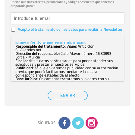
Recibe nuestras ofertas, promociones y códigos descuento que tenemos
preparado para ti.
Acepto el tratamiento de mis datos para recibir la Newsletter
INFORMACIÓN BÁSICA SOBRE PROTECCIÓN DE DATOS
Responsable del tratamiento:
Viajes Anticiclón
S.L/Hoteles.net
Dirección del responsable:
Calle Mayor número 46,30893
Lorca - Murcia
Finalidad:
sus datos serán usados para poder atender sus
solicitudes y prestarle nuestros servicios.
Publicidad:
solo le enviaremos publicidad con su autorización
previa, que podrá facilitarnos mediante la casilla
correspondiente establecida al efecto.
Base Jurídica:
únicamente trataremos sus datos con su
consentimiento previo, que podrá facilitarnos mediante la
casilla correspondiente establecida al efecto.
Destinatarios:
con carácter general, sólo el personal de
nuestra entidad que esté debidamente autorizado podrá
ENVIAR
tener conocimiento de la información que le pedimos. No se
comunicarán datos a terceros.
Derechos:
tiene derecho a saber qué información tenemos
sobre usted, corregirla y eliminarla, tal y como se explica en
la información adicional disponible en nuestra página web.
Información complementaria:
Puede consultar la información
adicional y detallada sobre cómo tratamos sus datos en la
política de privacidad
SÍGUENOS