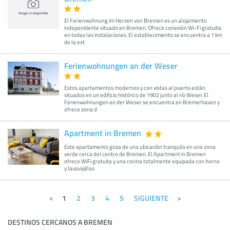
El Ferienwohnung im Herzen von Bremen es un alojamiento
independiente situado en Bremen. Ofrece conexión Wi-Fi gratuita
en todas las instalaciones. El establecimiento se encuentra a 1 km
de la est
Ferienwohnungen an der Weser
Estos apartamentos modernos y con vistas al puerto están
situados en un edificio histórico de 1902 junto al río Weser. El
Ferienwohnungen an der Weser se encuentra en Bremerhaven y
ofrece zona d
Apartment in Bremen
Este apartamento goza de una ubicación tranquila en una zona
verde cerca del centro de Bremen. El Apartment in Bremen
ofrece WiFi gratuita y una cocina totalmente equipada con horno
y lavavajillas
1
2
3
4
5
SIGUIENTE
DESTINOS CERCANOS A BREMEN