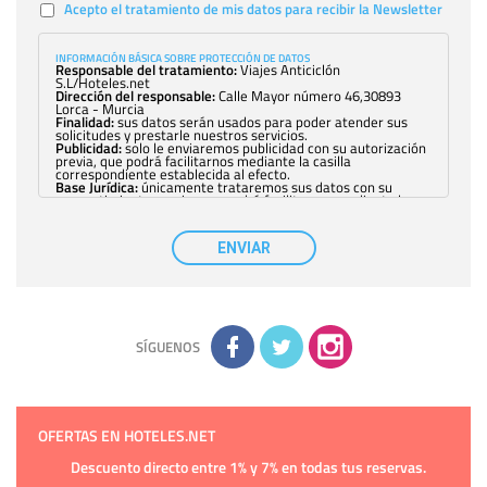
Acepto el tratamiento de mis datos para recibir la Newsletter
INFORMACIÓN BÁSICA SOBRE PROTECCIÓN DE DATOS
Responsable del tratamiento:
Viajes Anticiclón
S.L/Hoteles.net
Dirección del responsable:
Calle Mayor número 46,30893
Lorca - Murcia
Finalidad:
sus datos serán usados para poder atender sus
solicitudes y prestarle nuestros servicios.
Publicidad:
solo le enviaremos publicidad con su autorización
previa, que podrá facilitarnos mediante la casilla
correspondiente establecida al efecto.
Base Jurídica:
únicamente trataremos sus datos con su
consentimiento previo, que podrá facilitarnos mediante la
casilla correspondiente establecida al efecto.
Destinatarios:
con carácter general, sólo el personal de
nuestra entidad que esté debidamente autorizado podrá
ENVIAR
tener conocimiento de la información que le pedimos. No se
comunicarán datos a terceros.
Derechos:
tiene derecho a saber qué información tenemos
sobre usted, corregirla y eliminarla, tal y como se explica en
la información adicional disponible en nuestra página web.
Información complementaria:
Puede consultar la información
adicional y detallada sobre cómo tratamos sus datos en la
política de privacidad
SÍGUENOS
OFERTAS EN HOTELES.NET
Descuento directo entre 1% y 7% en todas tus reservas.