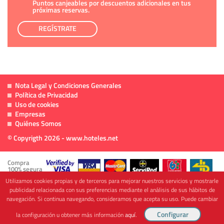
Puntos canjeables por descuentos adicionales en tus
próximas reservas.
REGÍSTRATE
Nota Legal y Condiciones Generales
Política de Privacidad
Uso de cookies
Empresas
Quiénes Somos
© Copyrigth 2026 - www.hoteles.net
Compra
100% segura
Utilizamos cookies propias y de terceros para mejorar nuestros servicios y mostrarle
publicidad relacionada con sus preferencias mediante el análisis de sus hábitos de
navegación. Si continua navegando, consideramos que acepta su uso. Puede cambiar
Cofinanciado por
la configuración u obtener más información
aquí
.