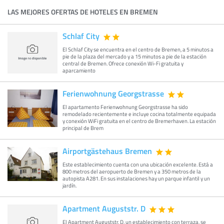
LAS MEJORES OFERTAS DE HOTELES EN BREMEN
Schlaf City
El Schlaf City se encuentra en el centro de Bremen, a 5 minutos a
pie de la plaza del mercado y a 15 minutos a pie de la estación
central de Bremen. Ofrece conexión Wi-Fi gratuita y
aparcamiento
Ferienwohnung Georgstrasse
El apartamento Ferienwohnung Georgstrasse ha sido
remodelado recientemente e incluye cocina totalmente equipada
y conexión WiFi gratuita en el centro de Bremerhaven. La estación
principal de Brem
Airportgästehaus Bremen
Este establecimiento cuenta con una ubicación excelente. Está a
800 metros del aeropuerto de Bremen y a 350 metros de la
autopista A281. En sus instalaciones hay un parque infantil y un
jardín.
Apartment Auguststr. D
El Apartment Auguststr. D, un establecimiento con terraza, se