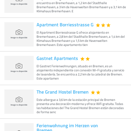
encuentra en Bremerhaven, a 1,2 km del Stadthalle
Bremerhaven, a 3 km de Havenwelten Bremerhaven y a 3,1 km de
Klimahaus Bremerhaven. E
Apartment Borriesstrasse G
El Apartment Borriesstrasse G ofrece alojamiento en
Bremerhaven, a 2,8 km del Stadthalle Bremerhaven, a 1,4 km del
Klimahaus Bremerhaven y a 1,5 km de Havenwelten
Bremerhaven. Este apartamento tien
Gastnet Apartments
El Gastnet Ferienwohnungen, situado en Bremen, es un
alojamiento independiente con conexión Wi-Fi gratuita y servicio
de lavandería. Se encuentra a 2,2 km de la catedral de Bremen.
Este apartamen
The Grand Hostel Bremen
Este albergue a 3,6 km de la estación principal de Bremen
presenta una decoración moderna y ofrece WiFi gratuita. Todas
las habitaciones del The Grand Hostel Bremen están decoradas
de forma senc
Ferienwohnung im Herzen von
Bremen