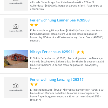
47 km de Oldemburgo. Bad Zwischenahn está a 42 km. El
Aulkenfass - [#59079] alberga un parque infantil. Papenburg se
encuentra a
Ferienwohnung Lunner See #28963
El Ferienwohnung Lünner See - [#28963] ofrece alojamiento en
Lünne. Osnabrück está a 46 km. La cocina está equipada con
horno. Hay TV. Además, el Ferienwohnung Lünner See - [#28963]
cuenta c
Nickys Ferienhaus #25911
El Nicky's Ferienhaus - [#25911] ofrece alojamiento en Geeste, a
49 km de Enschede y a 33 km de Bad Bentheim. Se encuentra a 33
km de Ootmarsum. La cocina está equipada con lavavajillas y
horno. H
Ferienwohnung Lenzing #26317
El Im schönen LENZ - [#26317] ofrece alojamiento en Haren, a 49
km de Assen. Dispone de balcón. La cocina está equipada con
horno. Papenburg se encuentra a 35 km del Im schönen LENZ -
[#26317],