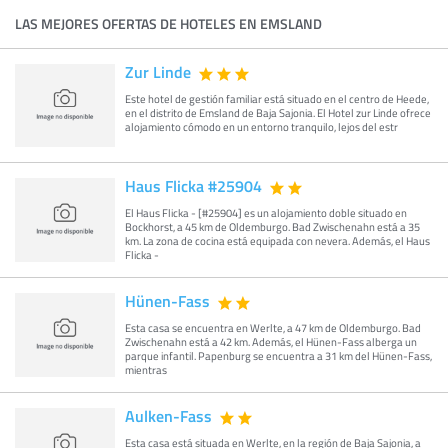
LAS MEJORES OFERTAS DE HOTELES EN EMSLAND
Zur Linde
Este hotel de gestión familiar está situado en el centro de Heede,
en el distrito de Emsland de Baja Sajonia. El Hotel zur Linde ofrece
alojamiento cómodo en un entorno tranquilo, lejos del estr
Haus Flicka #25904
El Haus Flicka - [#25904] es un alojamiento doble situado en
Bockhorst, a 45 km de Oldemburgo. Bad Zwischenahn está a 35
km. La zona de cocina está equipada con nevera. Además, el Haus
Flicka -
Hünen-Fass
Esta casa se encuentra en Werlte, a 47 km de Oldemburgo. Bad
Zwischenahn está a 42 km. Además, el Hünen-Fass alberga un
parque infantil. Papenburg se encuentra a 31 km del Hünen-Fass,
mientras
Aulken-Fass
Esta casa está situada en Werlte, en la región de Baja Sajonia, a