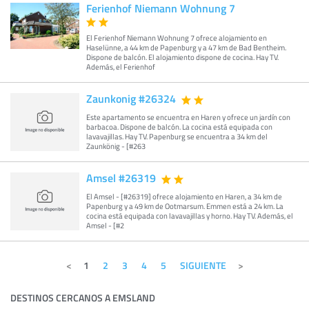
Ferienhof Niemann Wohnung 7
El Ferienhof Niemann Wohnung 7 ofrece alojamiento en
Haselünne, a 44 km de Papenburg y a 47 km de Bad Bentheim.
Dispone de balcón. El alojamiento dispone de cocina. Hay TV.
Además, el Ferienhof
Zaunkonig #26324
Este apartamento se encuentra en Haren y ofrece un jardín con
barbacoa. Dispone de balcón. La cocina está equipada con
lavavajillas. Hay TV. Papenburg se encuentra a 34 km del
Zaunkönig - [#263
Amsel #26319
El Amsel - [#26319] ofrece alojamiento en Haren, a 34 km de
Papenburg y a 49 km de Ootmarsum. Emmen está a 24 km. La
cocina está equipada con lavavajillas y horno. Hay TV. Además, el
Amsel - [#2
1
2
3
4
5
SIGUIENTE
DESTINOS CERCANOS A EMSLAND