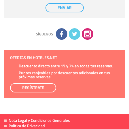
Destinatarios:
con carácter general, sólo el personal de
nuestra entidad que esté debidamente autorizado podrá
ENVIAR
tener conocimiento de la información que le pedimos. No se
comunicarán datos a terceros.
Derechos:
tiene derecho a saber qué información tenemos
sobre usted, corregirla y eliminarla, tal y como se explica en
la información adicional disponible en nuestra página web.
Información complementaria:
Puede consultar la información
adicional y detallada sobre cómo tratamos sus datos en la
política de privacidad
SÍGUENOS
OFERTAS EN HOTELES.NET
Descuento directo entre 1% y 7% en todas tus reservas.
Puntos canjeables por descuentos adicionales en tus
próximas reservas.
REGÍSTRATE
Nota Legal y Condiciones Generales
Política de Privacidad