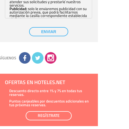
atender sus solicitudes y prestarle nuestros
servicios.
Publicidad:
solo le enviaremos publicidad con su
autorización previa, que podrá facilitarnos
mediante la casilla correspondiente establecida
al efecto.
Base Jurídica:
únicamente trataremos sus datos
con su consentimiento previo, que podrá
facilitarnos mediante la casilla correspondiente
ENVIAR
establecida al efecto.
Destinatarios:
con carácter general, sólo el
personal de nuestra entidad que esté
debidamente autorizado podrá tener
conocimiento de la información que le pedimos.
No se comunicarán datos a terceros.
Derechos:
tiene derecho a saber qué
información tenemos sobre usted, corregirla y
SÍGUENOS
eliminarla, tal y como se explica en la
información adicional disponible en nuestra
página web.
Información complementaria:
Puede consultar
la información adicional y detallada sobre cómo
tratamos sus datos en la
política de privacidad
OFERTAS EN HOTELES.NET
Descuento directo entre 1% y 7% en todas tus
reservas.
Puntos canjeables por descuentos adicionales en
tus próximas reservas.
REGÍSTRATE