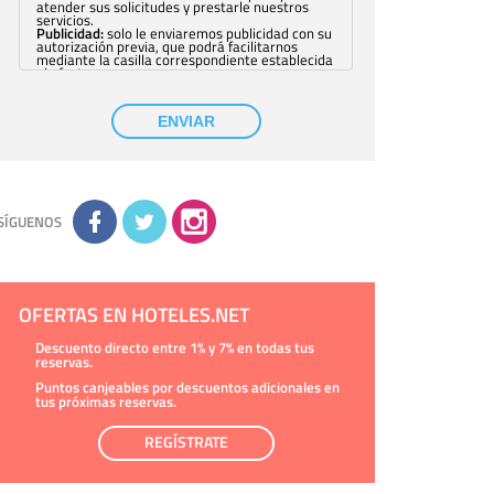
atender sus solicitudes y prestarle nuestros
servicios.
Publicidad:
solo le enviaremos publicidad con su
autorización previa, que podrá facilitarnos
mediante la casilla correspondiente establecida
al efecto.
Base Jurídica:
únicamente trataremos sus datos
con su consentimiento previo, que podrá
facilitarnos mediante la casilla correspondiente
ENVIAR
establecida al efecto.
Destinatarios:
con carácter general, sólo el
personal de nuestra entidad que esté
debidamente autorizado podrá tener
conocimiento de la información que le pedimos.
No se comunicarán datos a terceros.
Derechos:
tiene derecho a saber qué
información tenemos sobre usted, corregirla y
SÍGUENOS
eliminarla, tal y como se explica en la
información adicional disponible en nuestra
página web.
Información complementaria:
Puede consultar
la información adicional y detallada sobre cómo
tratamos sus datos en la
política de privacidad
OFERTAS EN HOTELES.NET
Descuento directo entre 1% y 7% en todas tus
reservas.
Puntos canjeables por descuentos adicionales en
tus próximas reservas.
REGÍSTRATE