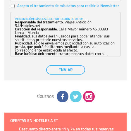
Acepto el tratamiento de mis datos para recibir la Newsletter
INFORMACIÓN BÁSICA SOBRE PROTECCIÓN DE DATOS
Responsable del tratamiento:
Viajes Anticiclón
S.L/Hoteles.net
Dirección del responsable:
Calle Mayor número 46,30893
Lorca - Murcia
Finalidad:
sus datos serán usados para poder atender sus
solicitudes y prestarle nuestros servicios.
Publicidad:
solo le enviaremos publicidad con su autorización
previa, que podrá facilitarnos mediante la casilla
correspondiente establecida al efecto.
Base Jurídica:
únicamente trataremos sus datos con su
consentimiento previo, que podrá facilitarnos mediante la
casilla correspondiente establecida al efecto.
Destinatarios:
con carácter general, sólo el personal de
nuestra entidad que esté debidamente autorizado podrá
ENVIAR
tener conocimiento de la información que le pedimos. No se
comunicarán datos a terceros.
Derechos:
tiene derecho a saber qué información tenemos
sobre usted, corregirla y eliminarla, tal y como se explica en
la información adicional disponible en nuestra página web.
Información complementaria:
Puede consultar la información
adicional y detallada sobre cómo tratamos sus datos en la
política de privacidad
SÍGUENOS
OFERTAS EN HOTELES.NET
Descuento directo entre 1% y 7% en todas tus reservas.