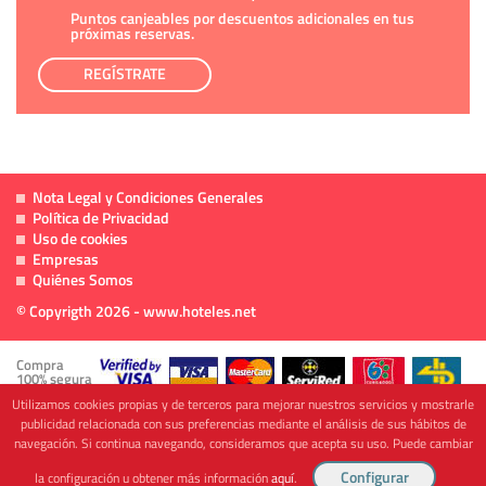
Puntos canjeables por descuentos adicionales en tus
próximas reservas.
REGÍSTRATE
Nota Legal y Condiciones Generales
Política de Privacidad
Uso de cookies
Empresas
Quiénes Somos
© Copyrigth 2026 - www.hoteles.net
Compra
100% segura
Utilizamos cookies propias y de terceros para mejorar nuestros servicios y mostrarle
publicidad relacionada con sus preferencias mediante el análisis de sus hábitos de
navegación. Si continua navegando, consideramos que acepta su uso. Puede cambiar
Cofinanciado por
la configuración u obtener más información
aquí
.