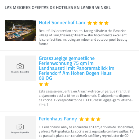
LAS MEJORES OFERTAS DE HOTELES EN LAMER WINKEL
Hotel Sonnenhof Lam
Beautifully located on a south-facing hillside in the Bavarian
village of Lam, this magnificent 4-star hotel boasts excellent
leisure facilities, including an indoor and outdoor pool, beauty
farm a
Grosszuegige gemuetliche
Ferienwohnung 75 qm im
Landhausstil mit Panoramablick im
Feriendorf Am Hohen Bogen Haus
69 OG
Esta casa se encuentra en Arrach y ofrece un parque infantil. El
alojamiento está a 18 km de Bodenmais. El alojamiento dispone
de cocina. TV y reproductor de CD. El Grosszuegige-gemuetliche-
im-art
Ferienhaus Fanny
El Ferienhaus Fanny se encuentra en Lam, a 15 km de Bodenmais,
y ofrece WiFi gratuita. La cocina está equipada con lavavajillas. TV
de pantalla plana con canales vía satélite y reproductor de CD