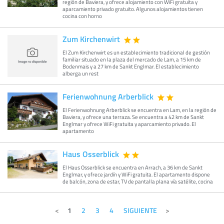
región de Baviera, y ofrece alojamiento con WiFi gratuita y
aparcamiento privado gratuito. Algunos alojamientos tienen
cocina con horno
Zum Kirchenwirt
El Zum Kirchenwirt es un establecimiento tradicional de gestión
familiar situado en la plaza del mercado de Lam, a 15 km de
Bodenmais y a 27 km de Sankt Englmar. El establecimiento
alberga un rest
Ferienwohnung Arberblick
El Ferienwohnung Arberblick se encuentra en Lam, en la región de
Baviera, y ofrece una terraza. Se encuentra a 42 km de Sankt
Englmar y ofrece WiFi gratuita y aparcamiento privado. El
apartamento
Haus Osserblick
El Haus Osserblick se encuentra en Arrach, a 36 km de Sankt
Englmar, y ofrece jardín y WiFi gratuita. El apartamento dispone
de balcón, zona de estar, TV de pantalla plana vía satélite, cocina
1
2
3
4
SIGUIENTE