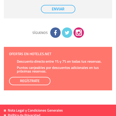
casilla correspondiente establecida al efecto.
Destinatarios:
con carácter general, sólo el personal de
nuestra entidad que esté debidamente autorizado podrá
ENVIAR
tener conocimiento de la información que le pedimos. No se
comunicarán datos a terceros.
Derechos:
tiene derecho a saber qué información tenemos
sobre usted, corregirla y eliminarla, tal y como se explica en
la información adicional disponible en nuestra página web.
Información complementaria:
Puede consultar la información
adicional y detallada sobre cómo tratamos sus datos en la
política de privacidad
SÍGUENOS
OFERTAS EN HOTELES.NET
Descuento directo entre 1% y 7% en todas tus reservas.
Puntos canjeables por descuentos adicionales en tus
próximas reservas.
REGÍSTRATE
Nota Legal y Condiciones Generales
Política de Privacidad