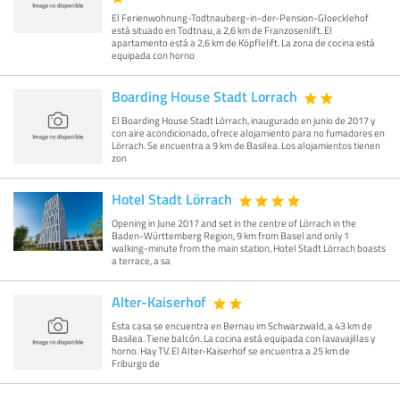
El Ferienwohnung-Todtnauberg-in-der-Pension-Gloecklehof
está situado en Todtnau, a 2,6 km de Franzosenlift. El
apartamento está a 2,6 km de Köpflelift. La zona de cocina está
equipada con horno
Boarding House Stadt Lorrach
El Boarding House Stadt Lörrach, inaugurado en junio de 2017 y
con aire acondicionado, ofrece alojamiento para no fumadores en
Lörrach. Se encuentra a 9 km de Basilea. Los alojamientos tienen
zon
Hotel Stadt Lörrach
Opening in June 2017 and set in the centre of Lörrach in the
Baden-Württemberg Region, 9 km from Basel and only 1
walking-minute from the main station, Hotel Stadt Lörrach boasts
a terrace, a sa
Alter-Kaiserhof
Esta casa se encuentra en Bernau im Schwarzwald, a 43 km de
Basilea. Tiene balcón. La cocina está equipada con lavavajillas y
horno. Hay TV. El Alter-Kaiserhof se encuentra a 25 km de
Friburgo de