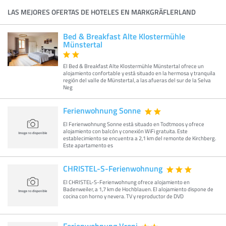
LAS MEJORES OFERTAS DE HOTELES EN MARKGRÄFLERLAND
Bed & Breakfast Alte Klostermühle
Münstertal
El Bed & Breakfast Alte Klostermühle Münstertal ofrece un
alojamiento confortable y está situado en la hermosa y tranquila
región del valle de Münstertal, a las afueras del sur de la Selva
Neg
Ferienwohnung Sonne
El Ferienwohnung Sonne está situado en Todtmoos y ofrece
alojamiento con balcón y conexión WiFi gratuita. Este
establecimiento se encuentra a 2,1 km del remonte de Kirchberg.
Este apartamento es
CHRISTEL-S-Ferienwohnung
El CHRISTEL-S-Ferienwohnung ofrece alojamiento en
Badenweiler, a 1,7 km de Hochblauen. El alojamiento dispone de
cocina con horno y nevera. TV y reproductor de DVD
Ferienwohnung Vroni