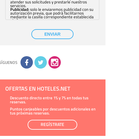
atender sus solicitudes y prestarle nuestros
servicios.
Publicidad:
solo le enviaremos publicidad con su
autorización previa, que podrá facilitarnos
mediante la casilla correspondiente establecida
al efecto.
Base Jurídica:
únicamente trataremos sus datos
con su consentimiento previo, que podrá
facilitarnos mediante la casilla correspondiente
ENVIAR
establecida al efecto.
Destinatarios:
con carácter general, sólo el
personal de nuestra entidad que esté
debidamente autorizado podrá tener
conocimiento de la información que le pedimos.
No se comunicarán datos a terceros.
Derechos:
tiene derecho a saber qué
información tenemos sobre usted, corregirla y
SÍGUENOS
eliminarla, tal y como se explica en la
información adicional disponible en nuestra
página web.
Información complementaria:
Puede consultar
la información adicional y detallada sobre cómo
tratamos sus datos en la
política de privacidad
OFERTAS EN HOTELES.NET
Descuento directo entre 1% y 7% en todas tus
reservas.
Puntos canjeables por descuentos adicionales en
tus próximas reservas.
REGÍSTRATE