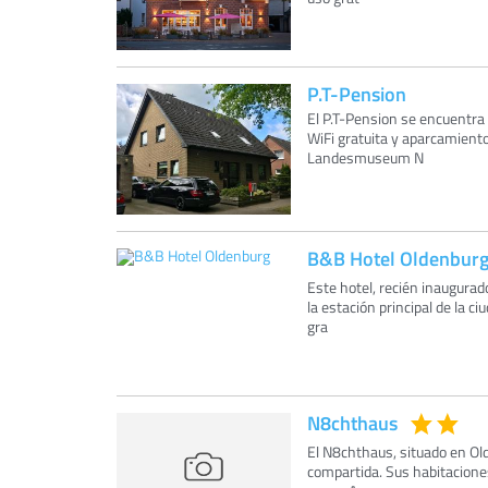
P.T-Pension
El P.T-Pension se encuentra
WiFi gratuita y aparcamiento
Landesmuseum N
B&B Hotel Oldenbur
Este hotel, recién inaugura
la estación principal de la 
gra
N8chthaus
El N8chthaus, situado en Old
compartida. Sus habitaciones 