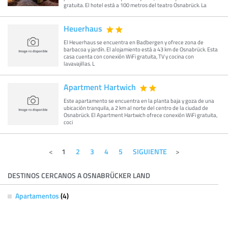
gratuita. El hotel está a 100 metros del teatro Osnabrück. La
Heuerhaus
El Heuerhaus se encuentra en Badbergen y ofrece zona de
barbacoa y jardín. El alojamiento está a 43 km de Osnabrück. Esta
casa cuenta con conexión WiFi gratuita, TV y cocina con
lavavajillas. L
Apartment Hartwich
Este apartamento se encuentra en la planta baja y goza de una
ubicación tranquila, a 2 km al norte del centro de la ciudad de
Osnabrück. El Apartment Hartwich ofrece conexión WiFi gratuita,
coci
1
2
3
4
5
SIGUIENTE
DESTINOS CERCANOS A OSNABRÜCKER LAND
Apartamentos
(4)