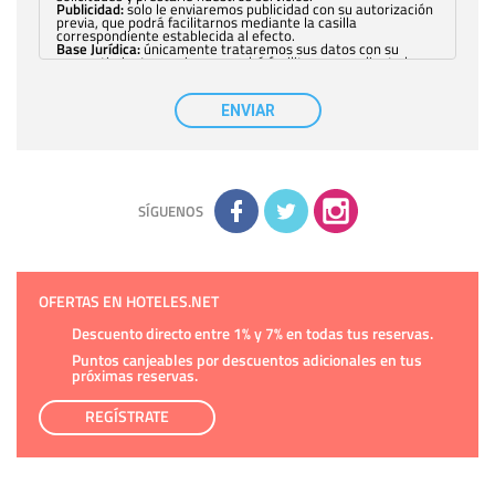
Publicidad:
solo le enviaremos publicidad con su autorización
previa, que podrá facilitarnos mediante la casilla
correspondiente establecida al efecto.
Base Jurídica:
únicamente trataremos sus datos con su
consentimiento previo, que podrá facilitarnos mediante la
casilla correspondiente establecida al efecto.
Destinatarios:
con carácter general, sólo el personal de
nuestra entidad que esté debidamente autorizado podrá
ENVIAR
tener conocimiento de la información que le pedimos. No se
comunicarán datos a terceros.
Derechos:
tiene derecho a saber qué información tenemos
sobre usted, corregirla y eliminarla, tal y como se explica en
la información adicional disponible en nuestra página web.
Información complementaria:
Puede consultar la información
adicional y detallada sobre cómo tratamos sus datos en la
política de privacidad
SÍGUENOS
OFERTAS EN HOTELES.NET
Descuento directo entre 1% y 7% en todas tus reservas.
Puntos canjeables por descuentos adicionales en tus
próximas reservas.
REGÍSTRATE