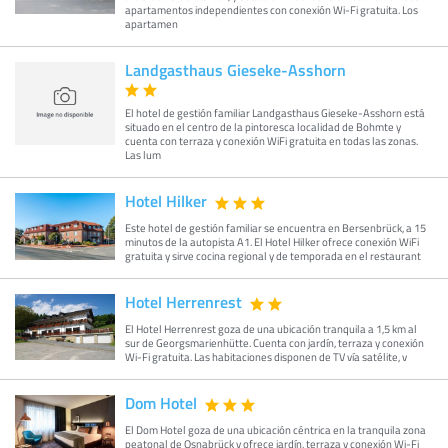
apartamentos independientes con conexión Wi-Fi gratuita. Los
apartamen
Landgasthaus Gieseke-Asshorn
El hotel de gestión familiar Landgasthaus Gieseke-Asshorn está
situado en el centro de la pintoresca localidad de Bohmte y
cuenta con terraza y conexión WiFi gratuita en todas las zonas.
Las lum
Hotel Hilker
Este hotel de gestión familiar se encuentra en Bersenbrück, a 15
minutos de la autopista A1. El Hotel Hilker ofrece conexión WiFi
gratuita y sirve cocina regional y de temporada en el restaurant
Hotel Herrenrest
El Hotel Herrenrest goza de una ubicación tranquila a 1,5 km al
sur de Georgsmarienhütte. Cuenta con jardín, terraza y conexión
Wi-Fi gratuita. Las habitaciones disponen de TV vía satélite, v
Dom Hotel
El Dom Hotel goza de una ubicación céntrica en la tranquila zona
peatonal de Osnabrück y ofrece jardín, terraza y conexión Wi-Fi