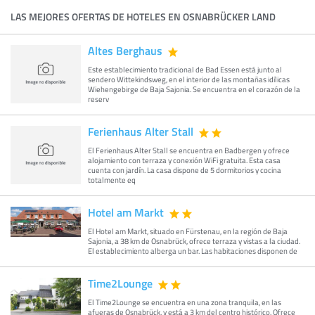
LAS MEJORES OFERTAS DE HOTELES EN OSNABRÜCKER LAND
Altes Berghaus
Este establecimiento tradicional de Bad Essen está junto al
sendero Wittekindsweg, en el interior de las montañas idílicas
Wiehengebirge de Baja Sajonia. Se encuentra en el corazón de la
reserv
Ferienhaus Alter Stall
El Ferienhaus Alter Stall se encuentra en Badbergen y ofrece
alojamiento con terraza y conexión WiFi gratuita. Esta casa
cuenta con jardín. La casa dispone de 5 dormitorios y cocina
totalmente eq
Hotel am Markt
El Hotel am Markt, situado en Fürstenau, en la región de Baja
Sajonia, a 38 km de Osnabrück, ofrece terraza y vistas a la ciudad.
El establecimiento alberga un bar. Las habitaciones disponen de
Time2Lounge
El Time2Lounge se encuentra en una zona tranquila, en las
afueras de Osnabrück, y está a 3 km del centro histórico. Ofrece