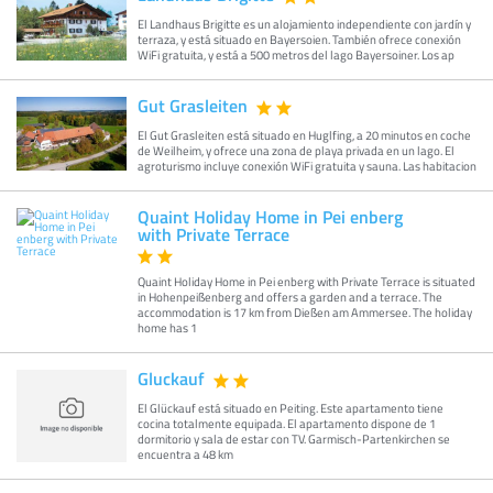
El Landhaus Brigitte es un alojamiento independiente con jardín y
terraza, y está situado en Bayersoien. También ofrece conexión
WiFi gratuita, y está a 500 metros del lago Bayersoiner. Los ap
Gut Grasleiten
El Gut Grasleiten está situado en Huglfing, a 20 minutos en coche
de Weilheim, y ofrece una zona de playa privada en un lago. El
agroturismo incluye conexión WiFi gratuita y sauna. Las habitacion
Quaint Holiday Home in Pei enberg
with Private Terrace
Quaint Holiday Home in Pei enberg with Private Terrace is situated
in Hohenpeißenberg and offers a garden and a terrace. The
accommodation is 17 km from Dießen am Ammersee. The holiday
home has 1
Gluckauf
El Glückauf está situado en Peiting. Este apartamento tiene
cocina totalmente equipada. El apartamento dispone de 1
dormitorio y sala de estar con TV. Garmisch-Partenkirchen se
encuentra a 48 km