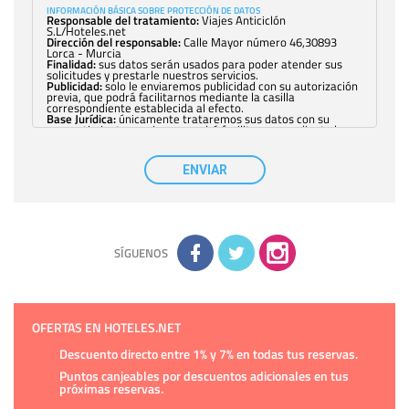
INFORMACIÓN BÁSICA SOBRE PROTECCIÓN DE DATOS
Responsable del tratamiento:
Viajes Anticiclón
S.L/Hoteles.net
Dirección del responsable:
Calle Mayor número 46,30893
Lorca - Murcia
Finalidad:
sus datos serán usados para poder atender sus
solicitudes y prestarle nuestros servicios.
Publicidad:
solo le enviaremos publicidad con su autorización
previa, que podrá facilitarnos mediante la casilla
correspondiente establecida al efecto.
Base Jurídica:
únicamente trataremos sus datos con su
consentimiento previo, que podrá facilitarnos mediante la
casilla correspondiente establecida al efecto.
Destinatarios:
con carácter general, sólo el personal de
nuestra entidad que esté debidamente autorizado podrá
ENVIAR
tener conocimiento de la información que le pedimos. No se
comunicarán datos a terceros.
Derechos:
tiene derecho a saber qué información tenemos
sobre usted, corregirla y eliminarla, tal y como se explica en
la información adicional disponible en nuestra página web.
Información complementaria:
Puede consultar la información
adicional y detallada sobre cómo tratamos sus datos en la
política de privacidad
SÍGUENOS
OFERTAS EN HOTELES.NET
Descuento directo entre 1% y 7% en todas tus reservas.
Puntos canjeables por descuentos adicionales en tus
próximas reservas.