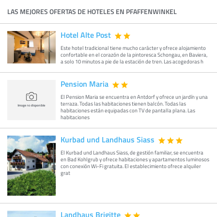
LAS MEJORES OFERTAS DE HOTELES EN PFAFFENWINKEL
Hotel Alte Post
Este hotel tradicional tiene mucho carácter y ofrece alojamiento
confortable en el corazón de la pintoresca Schongau, en Baviera,
a solo 10 minutos a pie de la estación de tren. Las acogedoras h
Pension Maria
El Pension Maria se encuentra en Antdorf y ofrece un jardín y una
terraza. Todas las habitaciones tienen balcón. Todas las
habitaciones están equipadas con TV de pantalla plana. Las
habitaciones
Kurbad und Landhaus Siass
El Kurbad und Landhaus Siass, de gestión familiar, se encuentra
en Bad Kohlgrub y ofrece habitaciones y apartamentos luminosos
con conexión Wi-Fi gratuita. El establecimiento ofrece alquiler
grat
Landhaus Brigitte