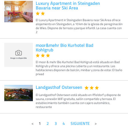
Luxury Apartment in Steingaden
Bavaria near Ski Area
El Luxury Apartment in Steingaden Baviera near Ski Area ofrece
alojamiento en Steingaden, a 10 km de la iglesia de peregrinación
de Wies. Dispone de terraza y parque infantil. La casa cuenta con
2
moor&mehr Bio Kurhotel Bad
Kohlgrub
El moor & mehr Bio Kurhotel Bad Kohlgrub está situado en Bad
Kohlgrub y ofrece una piscina cubierta y un restaurante. Las
habitaciones disponen de balcón, minibar y zona de estar. El baño
privad
Landgasthof Osterseen
El Landgasthof Osterseen está situado en Iffeldorf y dispone de
sauna, conexión WiFi gratuita, salón compartido y terraza. El
establecimiento también cuenta con cajero automático,
restaurante
1
2
3
4
SIGUIENTE