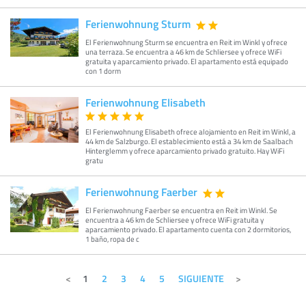
Ferienwohnung Sturm
El Ferienwohnung Sturm se encuentra en Reit im Winkl y ofrece
una terraza. Se encuentra a 46 km de Schliersee y ofrece WiFi
gratuita y aparcamiento privado. El apartamento está equipado
con 1 dorm
Ferienwohnung Elisabeth
El Ferienwohnung Elisabeth ofrece alojamiento en Reit im Winkl, a
44 km de Salzburgo. El establecimiento está a 34 km de Saalbach
Hinterglemm y ofrece aparcamiento privado gratuito. Hay WiFi
gratu
Ferienwohnung Faerber
El Ferienwohnung Faerber se encuentra en Reit im Winkl. Se
encuentra a 46 km de Schliersee y ofrece WiFi gratuita y
aparcamiento privado. El apartamento cuenta con 2 dormitorios,
1 baño, ropa de c
1
2
3
4
5
SIGUIENTE