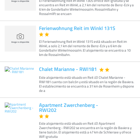
El Ferienwohnung Reit im Winkl 130S ofrece WiFi gratuita y se
encuentra en Reit im Winkl, a 2,1 km del remonte de Benz-Eck y a
6 km de Gondelbahn Winkelmoosalm. Rossalmlbahn y
Rossalmlift se encuen
Ferienwohnung Reit im Winkl 131S
El Ferienwohnung Reit im Winkl 131S está situado en Reit im
Winkl, a solo 2,1 km del remonte de Benz-Eck y a 6 km de
Gondelbahn Winkelmoosalm. El alojamiento se encuentra a 10
km de Rossalmlbahn.
Chalet Marianne - RWI181
Este alojamiento está situado en Reit i.El Chalet Marianne -
RWI181 cuenta con balcón y está situado en la región de Baviera.
El establecimiento se encuentra a 31 km de Rosenheim y dispone
de a
Apartment Zwerchenberg -
RWI202
Este alojamiento está situado en Reit i.El Apartment
Zwerchenberg - RWI202 se encuentra en la región de Baviera y
tiene balcón. El alojamiento está a 47 km de Schliersee y ofrece
WiFi gratuita