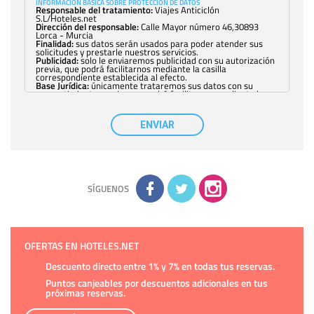
INFORMACIÓN BÁSICA SOBRE PROTECCIÓN DE DATOS
Responsable del tratamiento:
Viajes Anticiclón
S.L/Hoteles.net
Dirección del responsable:
Calle Mayor número 46,30893
Lorca - Murcia
Finalidad:
sus datos serán usados para poder atender sus
solicitudes y prestarle nuestros servicios.
Publicidad:
solo le enviaremos publicidad con su autorización
previa, que podrá facilitarnos mediante la casilla
correspondiente establecida al efecto.
Base Jurídica:
únicamente trataremos sus datos con su
consentimiento previo, que podrá facilitarnos mediante la
casilla correspondiente establecida al efecto.
Destinatarios:
con carácter general, sólo el personal de
nuestra entidad que esté debidamente autorizado podrá
ENVIAR
tener conocimiento de la información que le pedimos. No se
comunicarán datos a terceros.
Derechos:
tiene derecho a saber qué información tenemos
sobre usted, corregirla y eliminarla, tal y como se explica en
la información adicional disponible en nuestra página web.
Información complementaria:
Puede consultar la información
adicional y detallada sobre cómo tratamos sus datos en la
política de privacidad
SÍGUENOS
OFERTAS EN HOTELES.NET
Descuento directo entre 1% y 7% en todas tus reservas.
Puntos canjeables por descuentos adicionales en tus
próximas reservas.