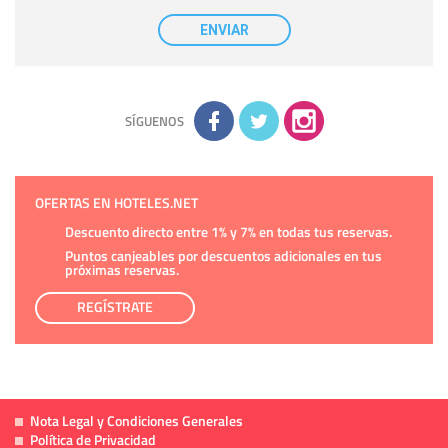
Destinatarios:
con carácter general, sólo el personal de
nuestra entidad que esté debidamente autorizado podrá
ENVIAR
tener conocimiento de la información que le pedimos. No se
comunicarán datos a terceros.
Derechos:
tiene derecho a saber qué información tenemos
sobre usted, corregirla y eliminarla, tal y como se explica en
la información adicional disponible en nuestra página web.
Información complementaria:
Puede consultar la información
adicional y detallada sobre cómo tratamos sus datos en la
política de privacidad
SÍGUENOS
OFERTAS EN HOTELES.NET
Descuento directo entre 1% y 7% en todas tus reservas.
Puntos canjeables por descuentos adicionales en tus
próximas reservas.
REGÍSTRATE
Nota Legal y Condiciones Generales
Política de Privacidad