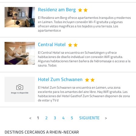
Residenz am Berg
El Residenz am Berg ofrece apartamentos tranquilos y modernos
en Leimen. Todas incluyen conexión Wi-Fi gratuita y algunas
ofrecen vistas magníficas a los tejados y una terraza. Los
apartamentos e
Central Hotel
El Central Hotel se encuentra en Schwetzingen y ofrece
habitaciones de diseño individual con conexión WiFi gratuita.
Algunas habitaciones tienen bañera de hidromasaje o acceso a la
sauna. Todas
Hotel Zum Schwanen
El Hotel Zum Schwanen se encuentra en Leimen, una zona
excelente para los amantes del aire libre. Hay WiFi gratuita. Las
habitaciones del Hotel Gasthof Zum Schwanen disponen de zona
de estar y TV d
1
2
3
4
5
SIGUIENTE
DESTINOS CERCANOS A RHEIN-NECKAR