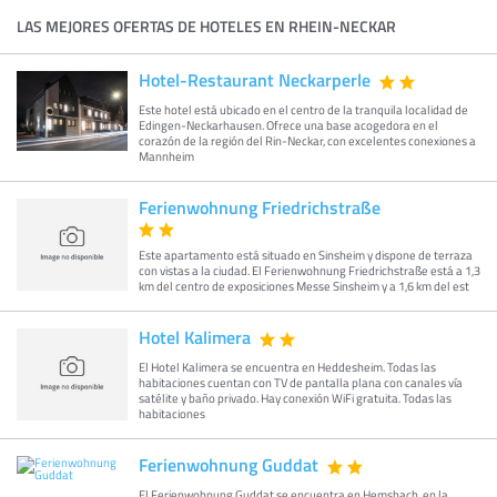
LAS MEJORES OFERTAS DE HOTELES EN RHEIN-NECKAR
Hotel-Restaurant Neckarperle
Este hotel está ubicado en el centro de la tranquila localidad de
Edingen-Neckarhausen. Ofrece una base acogedora en el
corazón de la región del Rin-Neckar, con excelentes conexiones a
Mannheim
Ferienwohnung Friedrichstraße
Este apartamento está situado en Sinsheim y dispone de terraza
con vistas a la ciudad. El Ferienwohnung Friedrichstraße está a 1,3
km del centro de exposiciones Messe Sinsheim y a 1,6 km del est
Hotel Kalimera
El Hotel Kalimera se encuentra en Heddesheim. Todas las
habitaciones cuentan con TV de pantalla plana con canales vía
satélite y baño privado. Hay conexión WiFi gratuita. Todas las
habitaciones
Ferienwohnung Guddat
El Ferienwohnung Guddat se encuentra en Hemsbach, en la