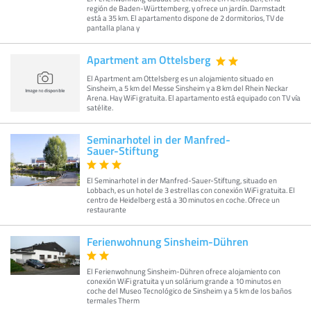
región de Baden-Württemberg, y ofrece un jardín. Darmstadt
está a 35 km. El apartamento dispone de 2 dormitorios, TV de
pantalla plana y
Apartment am Ottelsberg
El Apartment am Ottelsberg es un alojamiento situado en
Sinsheim, a 5 km del Messe Sinsheim y a 8 km del Rhein Neckar
Arena. Hay WiFi gratuita. El apartamento está equipado con TV vía
satélite.
Seminarhotel in der Manfred-
Sauer-Stiftung
El Seminarhotel in der Manfred-Sauer-Stiftung, situado en
Lobbach, es un hotel de 3 estrellas con conexión WiFi gratuita. El
centro de Heidelberg está a 30 minutos en coche. Ofrece un
restaurante
Ferienwohnung Sinsheim-Dühren
El Ferienwohnung Sinsheim-Dühren ofrece alojamiento con
conexión WiFi gratuita y un solárium grande a 10 minutos en
coche del Museo Tecnológico de Sinsheim y a 5 km de los baños
termales Therm