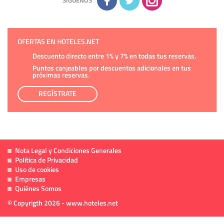
SÍGUENOS
OFERTAS EN HOTELES.NET
Descuento directo entre 1% y 7% en todas tus reservas.
Puntos canjeables por descuentos adicionales en tus
próximas reservas.
REGÍSTRATE
Nota Legal y Condiciones Generales
Política de Privacidad
Uso de cookies
Empresas
Quiénes Somos
© Copyrigth 2026 - www.hoteles.net