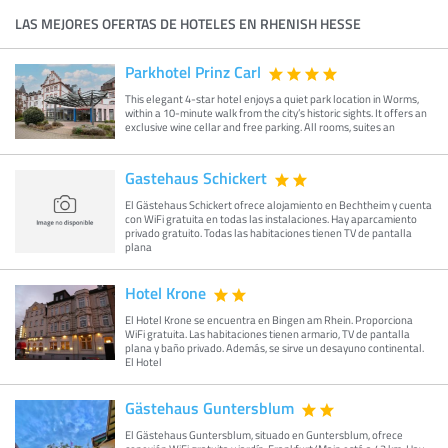
LAS MEJORES OFERTAS DE HOTELES EN RHENISH HESSE
Parkhotel Prinz Carl
This elegant 4-star hotel enjoys a quiet park location in Worms,
within a 10-minute walk from the city’s historic sights. It offers an
exclusive wine cellar and free parking. All rooms, suites an
Gastehaus Schickert
El Gästehaus Schickert ofrece alojamiento en Bechtheim y cuenta
con WiFi gratuita en todas las instalaciones. Hay aparcamiento
privado gratuito. Todas las habitaciones tienen TV de pantalla
plana
Hotel Krone
El Hotel Krone se encuentra en Bingen am Rhein. Proporciona
WiFi gratuita. Las habitaciones tienen armario, TV de pantalla
plana y baño privado. Además, se sirve un desayuno continental.
El Hotel
Gästehaus Guntersblum
El Gästehaus Guntersblum, situado en Guntersblum, ofrece