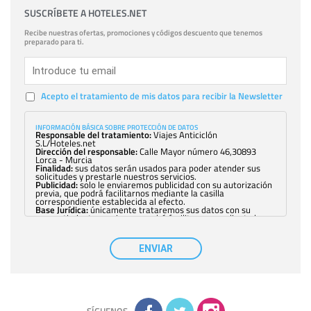
SUSCRÍBETE A HOTELES.NET
Recibe nuestras ofertas, promociones y códigos descuento que tenemos
preparado para ti.
Acepto el tratamiento de mis datos para recibir la Newsletter
INFORMACIÓN BÁSICA SOBRE PROTECCIÓN DE DATOS
Responsable del tratamiento:
Viajes Anticiclón
S.L/Hoteles.net
Dirección del responsable:
Calle Mayor número 46,30893
Lorca - Murcia
Finalidad:
sus datos serán usados para poder atender sus
solicitudes y prestarle nuestros servicios.
Publicidad:
solo le enviaremos publicidad con su autorización
previa, que podrá facilitarnos mediante la casilla
correspondiente establecida al efecto.
Base Jurídica:
únicamente trataremos sus datos con su
consentimiento previo, que podrá facilitarnos mediante la
casilla correspondiente establecida al efecto.
Destinatarios:
con carácter general, sólo el personal de
nuestra entidad que esté debidamente autorizado podrá
ENVIAR
tener conocimiento de la información que le pedimos. No se
comunicarán datos a terceros.
Derechos:
tiene derecho a saber qué información tenemos
sobre usted, corregirla y eliminarla, tal y como se explica en
la información adicional disponible en nuestra página web.
Información complementaria:
Puede consultar la información
adicional y detallada sobre cómo tratamos sus datos en la
política de privacidad