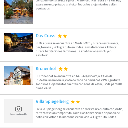
conexión WiFi gratuita y jardín. Frankfurt/Main está a 43 km. Hay
aparcamiento privado gratuito. Todos los alojamientos están
equipados
Das Crass
El Das Crass se encuentra en Nieder-Olm y ofrece restaurante,
bar, terraza y WiFi gratuita en todas las instalaciones. El hotel
ofrece habitaciones familiares. Las habitaciones incluyen
escritorio
Kronenhof
El Kronenhof se encuentra en Gau-Algesheim, a 13 km de
Rüdesheim am Rhein, y ofrece zona de barbacoa y WiFi gratuita.
Todos los alojamientos cuentan con zona de estar, TV de pantalla
plana vía sa
Villa Spiegelberg
La Villa Spiegelberg se encuentra en Nierstein y cuenta con jardín,
terraza y salón compartido. Todas las habitaciones disponen de
patio con vistas a la montaña y conexión WiFi gratuita. Todas