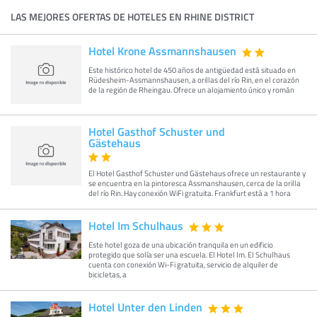
LAS MEJORES OFERTAS DE HOTELES EN RHINE DISTRICT
Hotel Krone Assmannshausen
Este histórico hotel de 450 años de antigüedad está situado en
Rüdesheim-Assmannshausen, a orillas del río Rin, en el corazón
de la región de Rheingau. Ofrece un alojamiento único y román
Hotel Gasthof Schuster und
Gästehaus
El Hotel Gasthof Schuster und Gästehaus ofrece un restaurante y
se encuentra en la pintoresca Assmanshausen, cerca de la orilla
del río Rin. Hay conexión WiFi gratuita. Frankfurt está a 1 hora
Hotel Im Schulhaus
Este hotel goza de una ubicación tranquila en un edificio
protegido que solía ser una escuela. El Hotel Im. El Schulhaus
cuenta con conexión Wi-Fi gratuita, servicio de alquiler de
bicicletas, a
Hotel Unter den Linden