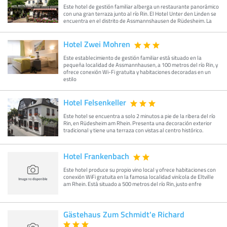
Este hotel de gestión familiar alberga un restaurante panorámico
con una gran terraza junto al río Rin. El Hotel Unter den Linden se
encuentra en el distrito de Assmannshausen de Rüdesheim. La
Hotel Zwei Mohren
Este establecimiento de gestión familiar está situado en la
pequeña localidad de Assmannhausen, a 100 metros del río Rin, y
ofrece conexión Wi-Fi gratuita y habitaciones decoradas en un
estilo
Hotel Felsenkeller
Este hotel se encuentra a solo 2 minutos a pie de la ribera del río
Rin, en Rüdesheim am Rhein. Presenta una decoración exterior
tradicional y tiene una terraza con vistas al centro histórico.
Hotel Frankenbach
Este hotel produce su propio vino local y ofrece habitaciones con
conexión WiFi gratuita en la famosa localidad vinícola de Eltville
am Rhein. Está situado a 500 metros del río Rin, justo enfre
Gästehaus Zum Schmidt'e Richard