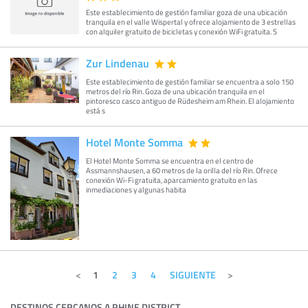
Este establecimiento de gestión familiar goza de una ubicación
tranquila en el valle Wispertal y ofrece alojamiento de 3 estrellas
con alquiler gratuito de bicicletas y conexión WiFi gratuita. S
Zur Lindenau
Este establecimiento de gestión familiar se encuentra a solo 150
metros del río Rin. Goza de una ubicación tranquila en el
pintoresco casco antiguo de Rüdesheim am Rhein. El alojamiento
está s
Hotel Monte Somma
El Hotel Monte Somma se encuentra en el centro de
Assmannshausen, a 60 metros de la orilla del río Rin. Ofrece
conexión Wi-Fi gratuita, aparcamiento gratuito en las
inmediaciones y algunas habita
1
2
3
4
SIGUIENTE
DESTINOS CERCANOS A RHINE DISTRICT