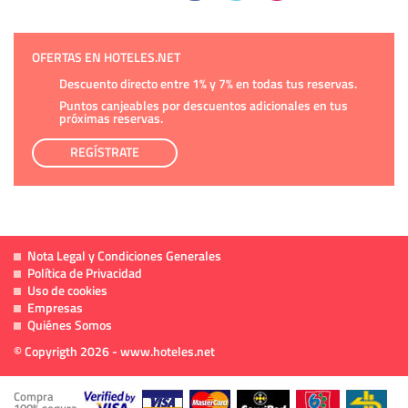
OFERTAS EN HOTELES.NET
Descuento directo entre 1% y 7% en todas tus reservas.
Puntos canjeables por descuentos adicionales en tus
próximas reservas.
REGÍSTRATE
Nota Legal y Condiciones Generales
Política de Privacidad
Uso de cookies
Empresas
Quiénes Somos
© Copyrigth 2026 - www.hoteles.net
Compra
100% segura