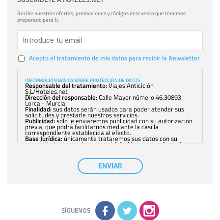
Recibe nuestras ofertas, promociones y códigos descuento que tenemos
preparado para ti.
Acepto el tratamiento de mis datos para recibir la Newsletter
INFORMACIÓN BÁSICA SOBRE PROTECCIÓN DE DATOS
Responsable del tratamiento:
Viajes Anticiclón
S.L/Hoteles.net
Dirección del responsable:
Calle Mayor número 46,30893
Lorca - Murcia
Finalidad:
sus datos serán usados para poder atender sus
solicitudes y prestarle nuestros servicios.
Publicidad:
solo le enviaremos publicidad con su autorización
previa, que podrá facilitarnos mediante la casilla
correspondiente establecida al efecto.
Base Jurídica:
únicamente trataremos sus datos con su
consentimiento previo, que podrá facilitarnos mediante la
casilla correspondiente establecida al efecto.
Destinatarios:
con carácter general, sólo el personal de
nuestra entidad que esté debidamente autorizado podrá
ENVIAR
tener conocimiento de la información que le pedimos. No se
comunicarán datos a terceros.
Derechos:
tiene derecho a saber qué información tenemos
sobre usted, corregirla y eliminarla, tal y como se explica en
la información adicional disponible en nuestra página web.
Información complementaria:
Puede consultar la información
adicional y detallada sobre cómo tratamos sus datos en la
política de privacidad
SÍGUENOS