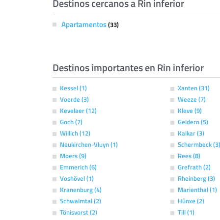
Destinos cercanos a Rin inferior
Apartamentos
(33)
Destinos importantes en Rin inferior
Kessel (1)
Xanten (31)
Voerde (3)
Weeze (7)
Kevelaer (12)
Kleve (9)
Goch (7)
Geldern (5)
Willich (12)
Kalkar (3)
Neukirchen-Vluyn (1)
Schermbeck (3
Moers (9)
Rees (8)
Emmerich (6)
Grefrath (2)
Voshövel (1)
Rheinberg (3)
Kranenburg (4)
Marienthal (1)
Schwalmtal (2)
Hünxe (2)
Tönisvorst (2)
Till (1)