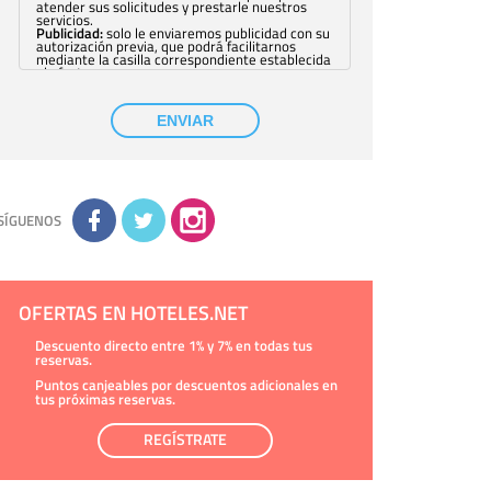
atender sus solicitudes y prestarle nuestros
servicios.
Publicidad:
solo le enviaremos publicidad con su
autorización previa, que podrá facilitarnos
mediante la casilla correspondiente establecida
al efecto.
Base Jurídica:
únicamente trataremos sus datos
con su consentimiento previo, que podrá
facilitarnos mediante la casilla correspondiente
ENVIAR
establecida al efecto.
Destinatarios:
con carácter general, sólo el
personal de nuestra entidad que esté
debidamente autorizado podrá tener
conocimiento de la información que le pedimos.
No se comunicarán datos a terceros.
Derechos:
tiene derecho a saber qué
información tenemos sobre usted, corregirla y
SÍGUENOS
eliminarla, tal y como se explica en la
información adicional disponible en nuestra
página web.
Información complementaria:
Puede consultar
la información adicional y detallada sobre cómo
tratamos sus datos en la
política de privacidad
OFERTAS EN HOTELES.NET
Descuento directo entre 1% y 7% en todas tus
reservas.
Puntos canjeables por descuentos adicionales en
tus próximas reservas.
REGÍSTRATE