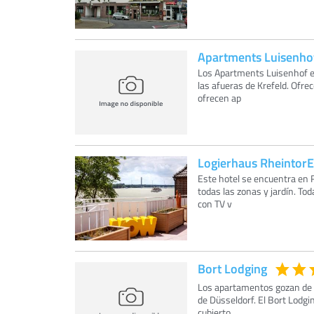
Apartments Luisenho
Los Apartments Luisenhof es
las afueras de Krefeld. Ofr
ofrecen ap
Logierhaus RheintorE
Este hotel se encuentra en R
todas las zonas y jardín. To
con TV v
Bort Lodging
Los apartamentos gozan de u
de Düsseldorf. El Bort Lodgi
cubierto.