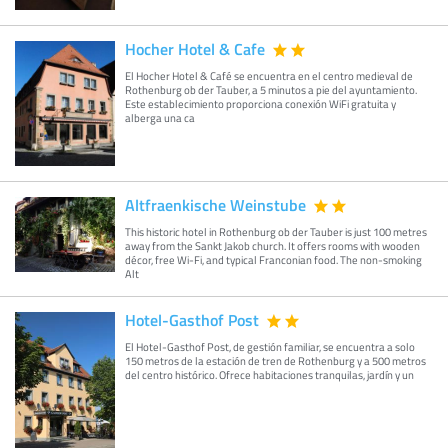
Hocher Hotel & Cafe
El Hocher Hotel & Café se encuentra en el centro medieval de
Rothenburg ob der Tauber, a 5 minutos a pie del ayuntamiento.
Este establecimiento proporciona conexión WiFi gratuita y
alberga una ca
Altfraenkische Weinstube
This historic hotel in Rothenburg ob der Tauber is just 100 metres
away from the Sankt Jakob church. It offers rooms with wooden
décor, free Wi-Fi, and typical Franconian food. The non-smoking
Alt
Hotel-Gasthof Post
El Hotel-Gasthof Post, de gestión familiar, se encuentra a solo
150 metros de la estación de tren de Rothenburg y a 500 metros
del centro histórico. Ofrece habitaciones tranquilas, jardín y un