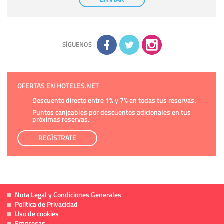
tener conocimiento de la información que le pedimos. No se
comunicarán datos a terceros.
Derechos:
tiene derecho a saber qué información tenemos
sobre usted, corregirla y eliminarla, tal y como se explica en
la información adicional disponible en nuestra página web.
Información complementaria:
Puede consultar la información
adicional y detallada sobre cómo tratamos sus datos en la
política de privacidad
SÍGUENOS
OFERTAS EN HOTELES.NET
Descuento directo entre 1% y 7% en todas tus reservas.
Puntos canjeables por descuentos adicionales en tus
próximas reservas.
REGÍSTRATE
Nota Legal y Condiciones Generales
Política de Privacidad
Uso de cookies
Empresas