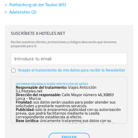
Rothenburg ob der Tauber (65)
Adelshofen (2)
SUSCRÍBETE A HOTELES.NET
Recibe nuestras ofertas, promociones y códigos descuento que tenemos
preparado para ti.
Acepto el tratamiento de mis datos para recibir la Newsletter
INFORMACIÓN BÁSICA SOBRE PROTECCIÓN DE DATOS
Responsable del tratamiento:
Viajes Anticiclón
S.L/Hoteles.net
Dirección del responsable:
Calle Mayor número 46,30893
Lorca - Murcia
Finalidad:
sus datos serán usados para poder atender sus
solicitudes y prestarle nuestros servicios.
Publicidad:
solo le enviaremos publicidad con su autorización
previa, que podrá facilitarnos mediante la casilla
correspondiente establecida al efecto.
Base Jurídica:
únicamente trataremos sus datos con su
consentimiento previo, que podrá facilitarnos mediante la
casilla correspondiente establecida al efecto.
Destinatarios:
con carácter general, sólo el personal de
nuestra entidad que esté debidamente autorizado podrá
ENVIAR