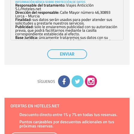
INFORMACIÓN BÁSICA SOBRE PROTECCIÓN DE DATOS
Responsable del tratamiento:
Viajes Anticiclón
S.L/Hoteles.net
Dirección del responsable:
Calle Mayor número 46,30893
Lorca - Murcia
Finalidad:
sus datos serán usados para poder atender sus
solicitudes y prestarle nuestros servicios.
Publicidad:
solo le enviaremos publicidad con su autorización
previa, que podrá facilitarnos mediante la casilla
correspondiente establecida al efecto.
Base Jurídica:
únicamente trataremos sus datos con su
consentimiento previo, que podrá facilitarnos mediante la
casilla correspondiente establecida al efecto.
Destinatarios:
con carácter general, sólo el personal de
nuestra entidad que esté debidamente autorizado podrá
ENVIAR
tener conocimiento de la información que le pedimos. No se
comunicarán datos a terceros.
Derechos:
tiene derecho a saber qué información tenemos
sobre usted, corregirla y eliminarla, tal y como se explica en
la información adicional disponible en nuestra página web.
Información complementaria:
Puede consultar la información
adicional y detallada sobre cómo tratamos sus datos en la
política de privacidad
SÍGUENOS
OFERTAS EN HOTELES.NET
Descuento directo entre 1% y 7% en todas tus reservas.
Puntos canjeables por descuentos adicionales en tus
próximas reservas.