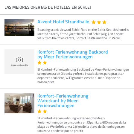
LAS MEJORES OFERTAS DE HOTELES EN SCHLEI
Akzent Hotel Strandhalle
Boasting scenic views of Schlei fjord on the Baltic Sea, this hotel is
located directly at the yacht harbour of Schleswig, just a short
walk from the town centre, Gottorf Castle and the St. Petri C
Komfort Ferienwohnung Backbord
by Meer Ferienwohnungen
El Komfort-Ferienwohnung Backbord by Meer-Ferienwohnungen
se encuentra en Olpenitz y ofrece instalaciones para practicar
deportes acuáticos, WiFi gratuita y vistas al mar. Dispone de
balcón priva
Komfort-Ferienwohnung
Waterkant by Meer-
Ferienwohnungen
El Komfort-Ferienwohnung Waterkant by Meer-
Ferienwohnungen se encuentra en Olpenitz, a 600 metros de la
playa de Weidefelder y a 2,9 km de la playa de Schonhagen, en
una zona donde se puede practic