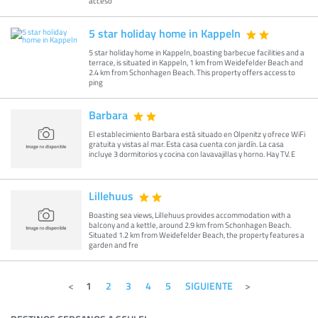
acceso
5 star holiday home in Kappeln
5 star holiday home in Kappeln, boasting barbecue facilities and a
terrace, is situated in Kappeln, 1 km from Weidefelder Beach and
2.4 km from Schonhagen Beach. This property offers access to
ping
Barbara
El establecimiento Barbara está situado en Olpenitz y ofrece WiFi
gratuita y vistas al mar. Esta casa cuenta con jardín. La casa
incluye 3 dormitorios y cocina con lavavajillas y horno. Hay TV. E
Lillehuus
Boasting sea views, Lillehuus provides accommodation with a
balcony and a kettle, around 2.9 km from Schonhagen Beach.
Situated 1.2 km from Weidefelder Beach, the property features a
garden and fre
1
2
3
4
5
SIGUIENTE