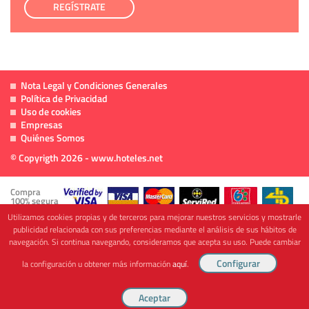
REGÍSTRATE
Nota Legal y Condiciones Generales
Política de Privacidad
Uso de cookies
Empresas
Quiénes Somos
© Copyrigth 2026 - www.hoteles.net
Compra
100% segura
Utilizamos cookies propias y de terceros para mejorar nuestros servicios y mostrarle
publicidad relacionada con sus preferencias mediante el análisis de sus hábitos de
navegación. Si continua navegando, consideramos que acepta su uso. Puede cambiar
Cofinanciado por
la configuración u obtener más información
aquí
.
Viajes Anticiclón, S.L. Agencia de Viajes Online - C.I. MU-107-2-25. C/ Mayor nº46 Bajo,