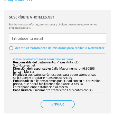
SUSCRÍBETE A HOTELES.NET
Recibe nuestras ofertas, promociones y códigos descuento que tenemos
preparado para ti.
Acepto el tratamiento de mis datos para recibir la Newsletter
INFORMACIÓN BÁSICA SOBRE PROTECCIÓN DE DATOS
Responsable del tratamiento:
Viajes Anticiclón
S.L/Hoteles.net
Dirección del responsable:
Calle Mayor número 46,30893
Lorca - Murcia
Finalidad:
sus datos serán usados para poder atender sus
solicitudes y prestarle nuestros servicios.
Publicidad:
solo le enviaremos publicidad con su autorización
previa, que podrá facilitarnos mediante la casilla
correspondiente establecida al efecto.
Base Jurídica:
únicamente trataremos sus datos con su
consentimiento previo, que podrá facilitarnos mediante la
casilla correspondiente establecida al efecto.
Destinatarios:
con carácter general, sólo el personal de
nuestra entidad que esté debidamente autorizado podrá
ENVIAR
tener conocimiento de la información que le pedimos. No se
comunicarán datos a terceros.
Derechos:
tiene derecho a saber qué información tenemos
sobre usted, corregirla y eliminarla, tal y como se explica en