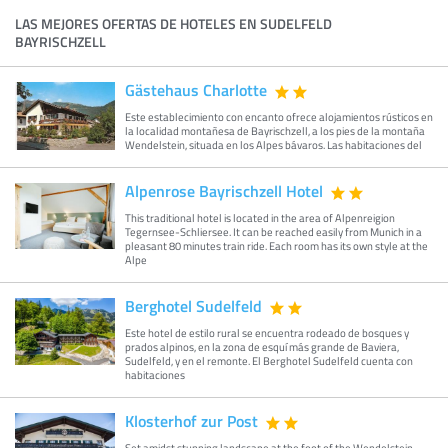
LAS MEJORES OFERTAS DE HOTELES EN SUDELFELD
BAYRISCHZELL
Gästehaus Charlotte
Este establecimiento con encanto ofrece alojamientos rústicos en
la localidad montañesa de Bayrischzell, a los pies de la montaña
Wendelstein, situada en los Alpes bávaros. Las habitaciones del
Alpenrose Bayrischzell Hotel
This traditional hotel is located in the area of Alpenreigion
Tegernsee-Schliersee. It can be reached easily from Munich in a
pleasant 80 minutes train ride. Each room has its own style at the
Alpe
Berghotel Sudelfeld
Este hotel de estilo rural se encuentra rodeado de bosques y
prados alpinos, en la zona de esquí más grande de Baviera,
Sudelfeld, y en el remonte. El Berghotel Sudelfeld cuenta con
habitaciones
Klosterhof zur Post
Set amidst stunning landscape at the foot of the Wendelstein