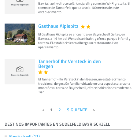
Bayrischzell y ofrece solárium, jardín y conexión Wi-Fi gratuita. El
remonte de Tannerfeld queda a solo 100 metros de este
establecimiento
Gasthaus Aiplspitz
El Gasthaus Aiplspitz se encuentra en Bayrischzell Geitau, en
Baviera, a 1,6 km del Wendelsteinbahn, y ofrece parque infantil y
terraza. El establecimiento alberga un restaurante. Hay
aparcamiento
Tannerhof Ihr Versteck in den
Bergen
El Tannerhof - Ihr Versteck in den Bergen, un establecimiento
tradicional de gestión familiar ubicado en una espectacular zona
montañosa, cerca de Bayrischzell, ofrece habitaciones modernas.
Tien
1
2
SIGUIENTE
DESTINOS IMPORTANTES EN SUDELFELD BAYRISCHZELL
Bayrischzell (11)