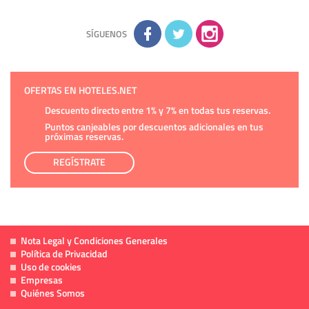
la información adicional disponible en nuestra página web.
Información complementaria:
Puede consultar la información
adicional y detallada sobre cómo tratamos sus datos en la
política de privacidad
SÍGUENOS
OFERTAS EN HOTELES.NET
Descuento directo entre 1% y 7% en todas tus reservas.
Puntos canjeables por descuentos adicionales en tus
próximas reservas.
REGÍSTRATE
Nota Legal y Condiciones Generales
Política de Privacidad
Uso de cookies
Empresas
Quiénes Somos