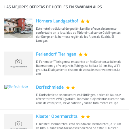
LAS MEJORES OFERTAS DE HOTELES EN SWABIAN ALPS
Hörners Landgasthof
Este hotel tradicional de gestión familiar ofrece alojamiento
confortable en la localidad de Türkheim, al sur de Geislingen an
der Steige, en la hermosa región de los Alpes de Suabia. El
Landgas
Feriendorf Tieringen
El Feriendorf Tieringen se encuentra en Meßstetten, a 50 km de
Baiersbronn, y ofrece jardín. Tubinga se halla a 38 km. Hay WiFi
gratuita. El alojamiento dispone de zona de estar y comedor. La
zon
Dorfschmiede
El Dorfschmiede se encuentra en Hüttlingen, a 9 km de Aalen, y
ofrece terraza y WiFi gratuita. Todos los alojamientos cuentan con
zona de estar, sofá, TV vía satélite y cocina totalmente equipa
Kloster Obermarchtal
El Kloster Obermarchtal está situado en Obermarchtal, a 36 km
de Ulm. Algunas habitaciones tienen zona de estar. El Kloster