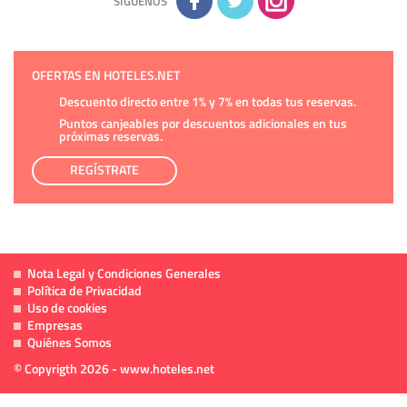
SÍGUENOS
OFERTAS EN HOTELES.NET
Descuento directo entre 1% y 7% en todas tus reservas.
Puntos canjeables por descuentos adicionales en tus
próximas reservas.
REGÍSTRATE
Nota Legal y Condiciones Generales
Política de Privacidad
Uso de cookies
Empresas
Quiénes Somos
© Copyrigth 2026 - www.hoteles.net