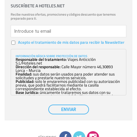
SUSCRÍBETE A HOTELES.NET
Recibe nuestras ofertas, promociones y códigos descuento que tenemos
preparado para ti.
Acepto el tratamiento de mis datos para recibir la Newsletter
INFORMACIÓN BÁSICA SOBRE PROTECCIÓN DE DATOS
Responsable del tratamiento:
Viajes Anticiclón
S.L/Hoteles.net
Dirección del responsable:
Calle Mayor número 46,30893
Lorca - Murcia
Finalidad:
sus datos serán usados para poder atender sus
solicitudes y prestarle nuestros servicios.
Publicidad:
solo le enviaremos publicidad con su autorización
previa, que podrá facilitarnos mediante la casilla
correspondiente establecida al efecto.
Base Jurídica:
únicamente trataremos sus datos con su
consentimiento previo, que podrá facilitarnos mediante la
casilla correspondiente establecida al efecto.
Destinatarios:
con carácter general, sólo el personal de
nuestra entidad que esté debidamente autorizado podrá
ENVIAR
tener conocimiento de la información que le pedimos. No se
comunicarán datos a terceros.
Derechos:
tiene derecho a saber qué información tenemos
sobre usted, corregirla y eliminarla, tal y como se explica en
la información adicional disponible en nuestra página web.
Información complementaria:
Puede consultar la información
adicional y detallada sobre cómo tratamos sus datos en la
política de privacidad