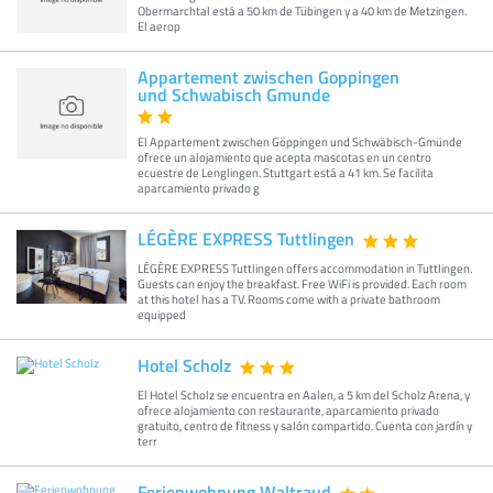
Obermarchtal está a 50 km de Tübingen y a 40 km de Metzingen.
El aerop
Appartement zwischen Goppingen
und Schwabisch Gmunde
El Appartement zwischen Göppingen und Schwäbisch-Gmünde
ofrece un alojamiento que acepta mascotas en un centro
ecuestre de Lenglingen. Stuttgart está a 41 km. Se facilita
aparcamiento privado g
LÉGÈRE EXPRESS Tuttlingen
LÉGÈRE EXPRESS Tuttlingen offers accommodation in Tuttlingen.
Guests can enjoy the breakfast. Free WiFi is provided. Each room
at this hotel has a TV. Rooms come with a private bathroom
equipped
Hotel Scholz
El Hotel Scholz se encuentra en Aalen, a 5 km del Scholz Arena, y
ofrece alojamiento con restaurante, aparcamiento privado
gratuito, centro de fitness y salón compartido. Cuenta con jardín y
terr
Ferienwohnung Waltraud