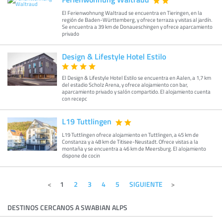
El Ferienwohnung Waltraud se encuentra en Tieringen, en la
región de Baden-Württemberg, y ofrece terraza y vistas al jardín.
Se encuentra a 39 km de Donaueschingen y ofrece aparcamiento
privado
Design & Lifestyle Hotel Estilo
El Design & Lifestyle Hotel Estilo se encuentra en Aalen, a 1,7 km
del estadio Scholz Arena, y ofrece alojamiento con bar,
aparcamiento privado y salón compartido. El alojamiento cuenta
con recepc
L19 Tuttlingen
L19 Tuttlingen ofrece alojamiento en Tuttlingen, a 45 km de
Constanza y a 48 km de Titisee-Neustadt. Ofrece vistas a la
montaña y se encuentra a 46 km de Meersburg. El alojamiento
dispone de cocin
1
2
3
4
5
SIGUIENTE
DESTINOS CERCANOS A SWABIAN ALPS