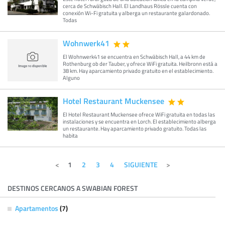
cerca de Schwäbisch Hall. El Landhaus Rössle cuenta con
conexión Wi-Fi gratuita y alberga un restaurante galardonado.
Todas
Wohnwerk41
El Wohnwerk41 se encuentra en Schwäbisch Hall, a 44 km de
Rothenburg ob der Tauber, y ofrece WiFi gratuita. Heilbronn está a
38 km. Hay aparcamiento privado gratuito en el establecimiento.
Alguno
Hotel Restaurant Muckensee
El Hotel Restaurant Muckensee ofrece WiFi gratuita en todas las
instalaciones y se encuentra en Lorch. El establecimiento alberga
un restaurante. Hay aparcamiento privado gratuito. Todas las
habita
1
2
3
4
SIGUIENTE
DESTINOS CERCANOS A SWABIAN FOREST
Apartamentos
(7)