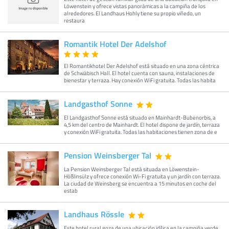
Löwenstein y ofrece vistas panorámicas a la campiña de los
alrededores. El Landhaus Hohly tiene su propio viñedo, un
restaura
Romantik Hotel Der Adelshof
El Romantikhotel Der Adelshof está situado en una zona céntrica
de Schwäbisch Hall. El hotel cuenta con sauna, instalaciones de
bienestar y terraza. Hay conexión WiFi gratuita. Todas las habita
Landgasthof Sonne
El Landgasthof Sonne está situado en Mainhardt-Bubenorbis, a
4,5 km del centro de Mainhardt. El hotel dispone de jardín, terraza
y conexión WiFi gratuita. Todas las habitaciones tienen zona de e
Pension Weinsberger Tal
La Pension Weinsberger Tal está situada en Löwenstein-
Hößlinsülz y ofrece conexión Wi-Fi gratuita y un jardín con terraza.
La ciudad de Weinsberg se encuentra a 15 minutos en coche del
estab
Landhaus Rössle
Este hotel rural goza de una ubicación idílica en la campiña verde,