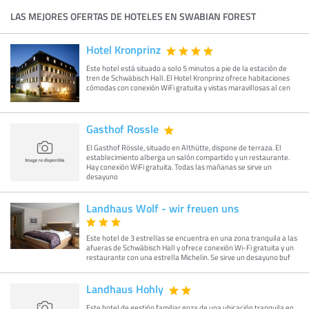
LAS MEJORES OFERTAS DE HOTELES EN SWABIAN FOREST
Hotel Kronprinz
Este hotel está situado a solo 5 minutos a pie de la estación de
tren de Schwäbisch Hall. El Hotel Kronprinz ofrece habitaciones
cómodas con conexión WiFi gratuita y vistas maravillosas al cen
Gasthof Rossle
El Gasthof Rössle, situado en Althütte, dispone de terraza. El
establecimiento alberga un salón compartido y un restaurante.
Hay conexión WiFi gratuita. Todas las mañanas se sirve un
desayuno
Landhaus Wolf - wir freuen uns
Este hotel de 3 estrellas se encuentra en una zona tranquila a las
afueras de Schwäbisch Hall y ofrece conexión Wi-Fi gratuita y un
restaurante con una estrella Michelin. Se sirve un desayuno buf
Landhaus Hohly
Este hotel de gestión familiar goza de una ubicación tranquila en