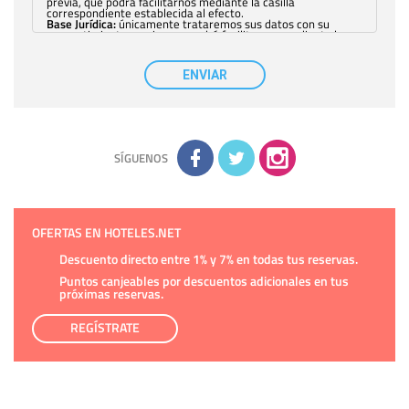
previa, que podrá facilitarnos mediante la casilla
correspondiente establecida al efecto.
Base Jurídica:
únicamente trataremos sus datos con su
consentimiento previo, que podrá facilitarnos mediante la
casilla correspondiente establecida al efecto.
Destinatarios:
con carácter general, sólo el personal de
nuestra entidad que esté debidamente autorizado podrá
ENVIAR
tener conocimiento de la información que le pedimos. No se
comunicarán datos a terceros.
Derechos:
tiene derecho a saber qué información tenemos
sobre usted, corregirla y eliminarla, tal y como se explica en
la información adicional disponible en nuestra página web.
Información complementaria:
Puede consultar la información
adicional y detallada sobre cómo tratamos sus datos en la
política de privacidad
SÍGUENOS
OFERTAS EN HOTELES.NET
Descuento directo entre 1% y 7% en todas tus reservas.
Puntos canjeables por descuentos adicionales en tus
próximas reservas.
REGÍSTRATE