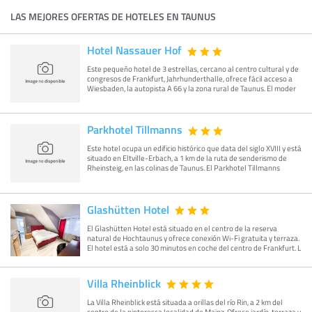
LAS MEJORES OFERTAS DE HOTELES EN TAUNUS
Hotel Nassauer Hof
Este pequeño hotel de 3 estrellas, cercano al centro cultural y de
congresos de Frankfurt, Jahrhunderthalle, ofrece fácil acceso a
Wiesbaden, la autopista A 66 y la zona rural de Taunus. El moder
Parkhotel Tillmanns
Este hotel ocupa un edificio histórico que data del siglo XVIII y está
situado en Eltville-Erbach, a 1 km de la ruta de senderismo de
Rheinsteig, en las colinas de Taunus. El Parkhotel Tillmanns
Glashütten Hotel
El Glashütten Hotel está situado en el centro de la reserva
natural de Hochtaunus y ofrece conexión Wi-Fi gratuita y terraza.
El hotel está a solo 30 minutos en coche del centro de Frankfurt. L
Villa Rheinblick
La Villa Rheinblick está situada a orillas del río Rin, a 2 km del
centro de la pintoresca localidad de Mainz. Ofrece jardín, terraza y