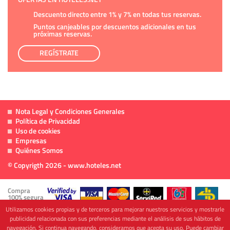
Descuento directo entre 1% y 7% en todas tus reservas.
Puntos canjeables por descuentos adicionales en tus
próximas reservas.
REGÍSTRATE
Nota Legal y Condiciones Generales
Política de Privacidad
Uso de cookies
Empresas
Quiénes Somos
© Copyrigth 2026 - www.hoteles.net
Compra
100% segura
Utilizamos cookies propias y de terceros para mejorar nuestros servicios y mostrarle
publicidad relacionada con sus preferencias mediante el análisis de sus hábitos de
navegación. Si continua navegando, consideramos que acepta su uso. Puede cambiar
Cofinanciado por