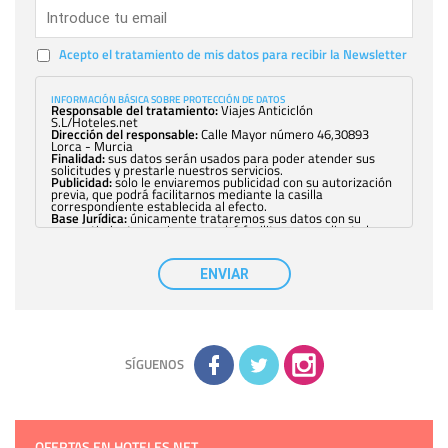
Acepto el tratamiento de mis datos para recibir la Newsletter
INFORMACIÓN BÁSICA SOBRE PROTECCIÓN DE DATOS
Responsable del tratamiento:
Viajes Anticiclón
S.L/Hoteles.net
Dirección del responsable:
Calle Mayor número 46,30893
Lorca - Murcia
Finalidad:
sus datos serán usados para poder atender sus
solicitudes y prestarle nuestros servicios.
Publicidad:
solo le enviaremos publicidad con su autorización
previa, que podrá facilitarnos mediante la casilla
correspondiente establecida al efecto.
Base Jurídica:
únicamente trataremos sus datos con su
consentimiento previo, que podrá facilitarnos mediante la
casilla correspondiente establecida al efecto.
Destinatarios:
con carácter general, sólo el personal de
nuestra entidad que esté debidamente autorizado podrá
ENVIAR
tener conocimiento de la información que le pedimos. No se
comunicarán datos a terceros.
Derechos:
tiene derecho a saber qué información tenemos
sobre usted, corregirla y eliminarla, tal y como se explica en
la información adicional disponible en nuestra página web.
Información complementaria:
Puede consultar la información
adicional y detallada sobre cómo tratamos sus datos en la
política de privacidad
SÍGUENOS
OFERTAS EN HOTELES.NET