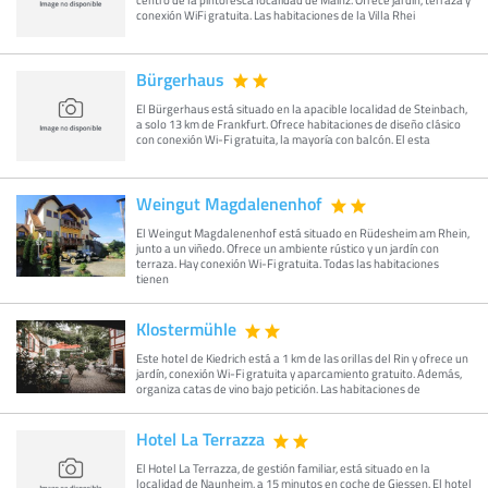
conexión WiFi gratuita. Las habitaciones de la Villa Rhei
Bürgerhaus
El Bürgerhaus está situado en la apacible localidad de Steinbach,
a solo 13 km de Frankfurt. Ofrece habitaciones de diseño clásico
con conexión Wi-Fi gratuita, la mayoría con balcón. El esta
Weingut Magdalenenhof
El Weingut Magdalenenhof está situado en Rüdesheim am Rhein,
junto a un viñedo. Ofrece un ambiente rústico y un jardín con
terraza. Hay conexión Wi-Fi gratuita. Todas las habitaciones
tienen
Klostermühle
Este hotel de Kiedrich está a 1 km de las orillas del Rin y ofrece un
jardín, conexión Wi-Fi gratuita y aparcamiento gratuito. Además,
organiza catas de vino bajo petición. Las habitaciones de
Hotel La Terrazza
El Hotel La Terrazza, de gestión familiar, está situado en la
localidad de Naunheim, a 15 minutos en coche de Giessen. El hotel