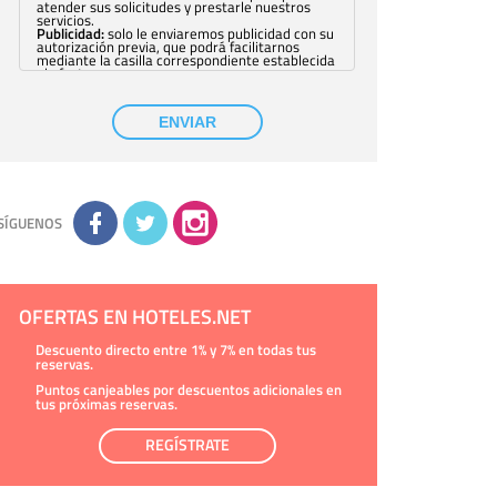
atender sus solicitudes y prestarle nuestros
servicios.
Publicidad:
solo le enviaremos publicidad con su
autorización previa, que podrá facilitarnos
mediante la casilla correspondiente establecida
al efecto.
Base Jurídica:
únicamente trataremos sus datos
con su consentimiento previo, que podrá
facilitarnos mediante la casilla correspondiente
ENVIAR
establecida al efecto.
Destinatarios:
con carácter general, sólo el
personal de nuestra entidad que esté
debidamente autorizado podrá tener
conocimiento de la información que le pedimos.
No se comunicarán datos a terceros.
Derechos:
tiene derecho a saber qué
información tenemos sobre usted, corregirla y
SÍGUENOS
eliminarla, tal y como se explica en la
información adicional disponible en nuestra
página web.
Información complementaria:
Puede consultar
la información adicional y detallada sobre cómo
tratamos sus datos en la
política de privacidad
OFERTAS EN HOTELES.NET
Descuento directo entre 1% y 7% en todas tus
reservas.
Puntos canjeables por descuentos adicionales en
tus próximas reservas.
REGÍSTRATE