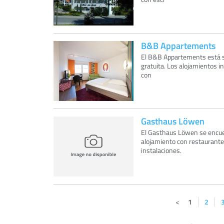
B&B Appartements
El B&B Appartements está sit
gratuita. Los alojamientos i
con
Gasthaus Löwen
El Gasthaus Löwen se encuent
alojamiento con restaurante 
instalaciones.
1
2