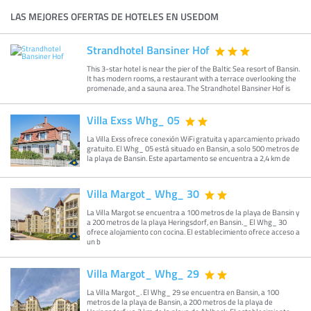
LAS MEJORES OFERTAS DE HOTELES EN USEDOM
Strandhotel Bansiner Hof
This 3-star hotel is near the pier of the Baltic Sea resort of Bansin.
It has modern rooms, a restaurant with a terrace overlooking the
promenade, and a sauna area. The Strandhotel Bansiner Hof is
Villa Exss Whg_ 05
La Villa Exss ofrece conexión WiFi gratuita y aparcamiento privado
gratuito. El Whg_ 05 está situado en Bansin, a solo 500 metros de
la playa de Bansin. Este apartamento se encuentra a 2,4 km de
Villa Margot_ Whg_ 30
La Villa Margot se encuentra a 100 metros de la playa de Bansin y
a 200 metros de la playa Heringsdorf, en Bansin._ El Whg_ 30
ofrece alojamiento con cocina. El establecimiento ofrece acceso a
un b
Villa Margot_ Whg_ 29
La Villa Margot_. El Whg_ 29 se encuentra en Bansin, a 100
metros de la playa de Bansin, a 200 metros de la playa de