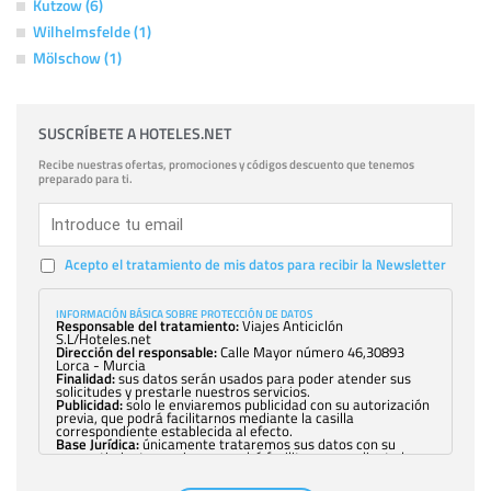
Kutzow (6)
Wilhelmsfelde (1)
Mölschow (1)
SUSCRÍBETE A HOTELES.NET
Recibe nuestras ofertas, promociones y códigos descuento que tenemos
preparado para ti.
Acepto el tratamiento de mis datos para recibir la Newsletter
INFORMACIÓN BÁSICA SOBRE PROTECCIÓN DE DATOS
Responsable del tratamiento:
Viajes Anticiclón
S.L/Hoteles.net
Dirección del responsable:
Calle Mayor número 46,30893
Lorca - Murcia
Finalidad:
sus datos serán usados para poder atender sus
solicitudes y prestarle nuestros servicios.
Publicidad:
solo le enviaremos publicidad con su autorización
previa, que podrá facilitarnos mediante la casilla
correspondiente establecida al efecto.
Base Jurídica:
únicamente trataremos sus datos con su
consentimiento previo, que podrá facilitarnos mediante la
casilla correspondiente establecida al efecto.
Destinatarios:
con carácter general, sólo el personal de