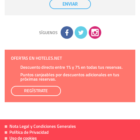
nuestra entidad que esté debidamente autorizado podrá
ENVIAR
tener conocimiento de la información que le pedimos. No se
comunicarán datos a terceros.
Derechos:
tiene derecho a saber qué información tenemos
sobre usted, corregirla y eliminarla, tal y como se explica en
la información adicional disponible en nuestra página web.
Información complementaria:
Puede consultar la información
adicional y detallada sobre cómo tratamos sus datos en la
política de privacidad
SÍGUENOS
OFERTAS EN HOTELES.NET
Descuento directo entre 1% y 7% en todas tus reservas.
Puntos canjeables por descuentos adicionales en tus
próximas reservas.
REGÍSTRATE
Nota Legal y Condiciones Generales
Política de Privacidad
Uso de cookies