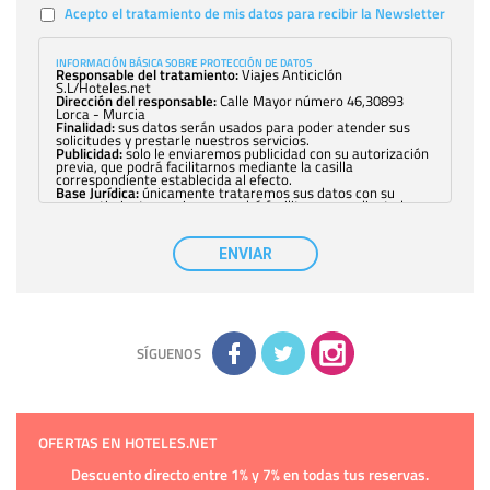
Acepto el tratamiento de mis datos para recibir la Newsletter
INFORMACIÓN BÁSICA SOBRE PROTECCIÓN DE DATOS
Responsable del tratamiento:
Viajes Anticiclón
S.L/Hoteles.net
Dirección del responsable:
Calle Mayor número 46,30893
Lorca - Murcia
Finalidad:
sus datos serán usados para poder atender sus
solicitudes y prestarle nuestros servicios.
Publicidad:
solo le enviaremos publicidad con su autorización
previa, que podrá facilitarnos mediante la casilla
correspondiente establecida al efecto.
Base Jurídica:
únicamente trataremos sus datos con su
consentimiento previo, que podrá facilitarnos mediante la
casilla correspondiente establecida al efecto.
Destinatarios:
con carácter general, sólo el personal de
nuestra entidad que esté debidamente autorizado podrá
ENVIAR
tener conocimiento de la información que le pedimos. No se
comunicarán datos a terceros.
Derechos:
tiene derecho a saber qué información tenemos
sobre usted, corregirla y eliminarla, tal y como se explica en
la información adicional disponible en nuestra página web.
Información complementaria:
Puede consultar la información
adicional y detallada sobre cómo tratamos sus datos en la
política de privacidad
SÍGUENOS
OFERTAS EN HOTELES.NET
Descuento directo entre 1% y 7% en todas tus reservas.