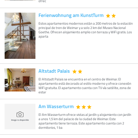
ofrec
Ferienwohnung am KunstTurm
Estos apartamentos modernos están a 200 metros de la estación
principal de tren de Weimar y a solo 2 km del Museo Nacional
Goethe. Ofrecen alojamiento amplio con terraza y WiFi gratis. Los
aparta
Altstadt Palais
El Altstadt Palais se encuentra en el centro de Weimar. El
apartamento está decorado al estilo moderno y ofrece conexión
WiFi gratuita. El apartamento cuenta con TV vía satélite, zona de
estar
Am Wasserturm
El Am Wasserturm ofrece vistas al jardín y alojamiento con jardín
a unos 1,5 km del palacio de la ciudad de Weimar. Este
apartamento tiene terraza. Este apartamento cuenta con 2
dormitorios, 1 ba