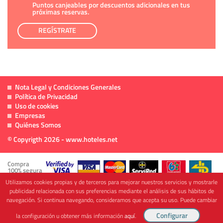
Puntos canjeables por descuentos adicionales en tus
próximas reservas.
REGÍSTRATE
Nota Legal y Condiciones Generales
Política de Privacidad
Uso de cookies
Empresas
Quiénes Somos
© Copyrigth 2026 - www.hoteles.net
Compra
100% segura
Utilizamos cookies propias y de terceros para mejorar nuestros servicios y mostrarle
publicidad relacionada con sus preferencias mediante el análisis de sus hábitos de
navegación. Si continua navegando, consideramos que acepta su uso. Puede cambiar
Cofinanciado por
la configuración u obtener más información
aquí
.