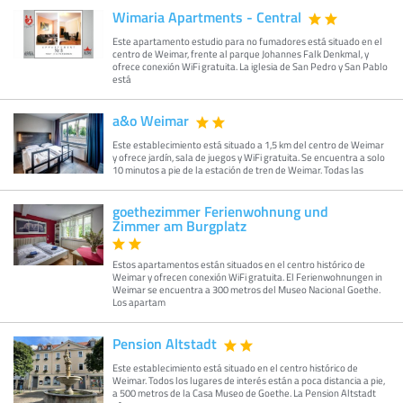
Wimaria Apartments - Central
Este apartamento estudio para no fumadores está situado en el
centro de Weimar, frente al parque Johannes Falk Denkmal, y
ofrece conexión WiFi gratuita. La iglesia de San Pedro y San Pablo
está
a&o Weimar
Este establecimiento está situado a 1,5 km del centro de Weimar
y ofrece jardín, sala de juegos y WiFi gratuita. Se encuentra a solo
10 minutos a pie de la estación de tren de Weimar. Todas las
goethezimmer Ferienwohnung und
Zimmer am Burgplatz
Estos apartamentos están situados en el centro histórico de
Weimar y ofrecen conexión WiFi gratuita. El Ferienwohnungen in
Weimar se encuentra a 300 metros del Museo Nacional Goethe.
Los apartam
Pension Altstadt
Este establecimiento está situado en el centro histórico de
Weimar. Todos los lugares de interés están a poca distancia a pie,
a 500 metros de la Casa Museo de Goethe. La Pension Altstadt