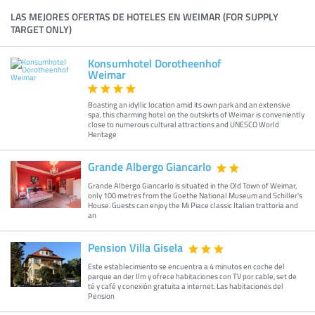
LAS MEJORES OFERTAS DE HOTELES EN WEIMAR (FOR SUPPLY
TARGET ONLY)
Konsumhotel Dorotheenhof
Weimar
Boasting an idyllic location amid its own park and an extensive
spa, this charming hotel on the outskirts of Weimar is conveniently
close to numerous cultural attractions and UNESCO World
Heritage
Grande Albergo Giancarlo
Grande Albergo Giancarlo is situated in the Old Town of Weimar,
only 100 metres from the Goethe National Museum and Schiller's
House. Guests can enjoy the Mi Piace classic Italian trattoria and
an
Pension Villa Gisela
Este establecimiento se encuentra a 4 minutos en coche del
parque an der Ilm y ofrece habitaciones con TV por cable, set de
té y café y conexión gratuita a internet. Las habitaciones del
Pension