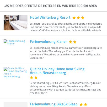
LAS MEJORES OFERTAS DE HOTELES EN WINTERBERG SKI AREA
Hotel Winterberg Resort
Este hotel de 3 estrellas ofrece habitaciones para no fumadores,
una piscina cubierta climatizada y un bar tradicional a los pies de
la montaña Kahler Asten, a solo 3 km de la localidad de Winterb
Ferienwohnung Klaner
El Ferienwohnung Klaner ofrece alojamiento en Winterberg, a 11
km del Bobbahn Winterberg y a 13 km de Kahler Asten. El
remonte de Winterberg está a 8 km. Hay conexión WiFi gratuita.
Cuenta con 1
Quaint Holiday Home near Skiing
Area in Neuastenberg
Set in Winterberg, just 4.4 km from Bobbahn Winterberg, Quaint
Holiday Home near Skiing Area in Neuastenberg offers
accommodation with a garden, barbecue facilities, a terrace and
free WiFi. This h
Ferienwohnung BikeSkiSleep