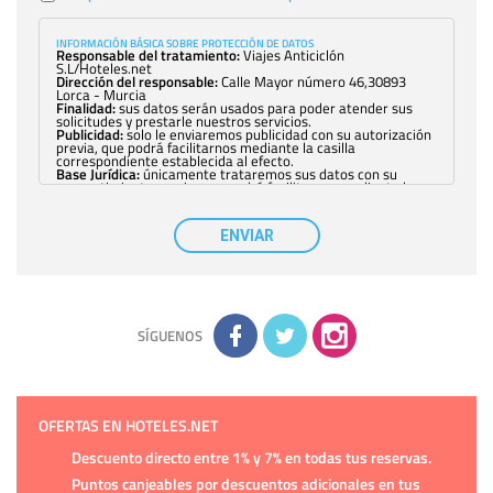
INFORMACIÓN BÁSICA SOBRE PROTECCIÓN DE DATOS
Responsable del tratamiento:
Viajes Anticiclón
S.L/Hoteles.net
Dirección del responsable:
Calle Mayor número 46,30893
Lorca - Murcia
Finalidad:
sus datos serán usados para poder atender sus
solicitudes y prestarle nuestros servicios.
Publicidad:
solo le enviaremos publicidad con su autorización
previa, que podrá facilitarnos mediante la casilla
correspondiente establecida al efecto.
Base Jurídica:
únicamente trataremos sus datos con su
consentimiento previo, que podrá facilitarnos mediante la
casilla correspondiente establecida al efecto.
Destinatarios:
con carácter general, sólo el personal de
nuestra entidad que esté debidamente autorizado podrá
ENVIAR
tener conocimiento de la información que le pedimos. No se
comunicarán datos a terceros.
Derechos:
tiene derecho a saber qué información tenemos
sobre usted, corregirla y eliminarla, tal y como se explica en
la información adicional disponible en nuestra página web.
Información complementaria:
Puede consultar la información
adicional y detallada sobre cómo tratamos sus datos en la
política de privacidad
SÍGUENOS
OFERTAS EN HOTELES.NET
Descuento directo entre 1% y 7% en todas tus reservas.
Puntos canjeables por descuentos adicionales en tus