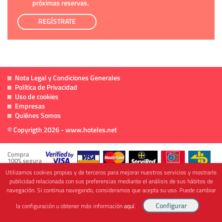
próximas reservas.
REGÍSTRATE
Nota Legal y Condiciones Generales
Política de Privacidad
Uso de cookies
Empresas
Quiénes Somos
© Copyrigth 2026 - www.hoteles.net
Compra
100% segura
Utilizamos cookies propias y de terceros para mejorar nuestros servicios y mostrarle
publicidad relacionada con sus preferencias mediante el análisis de sus hábitos de
navegación. Si continua navegando, consideramos que acepta su uso. Puede cambiar
Cofinanciado por
la configuración u obtener más información
aquí
.