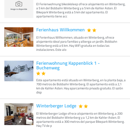
El Ferienwohnung bikeskisleep ofrece alojamiento en Winterberg,
a 5 km del Bobbahn Winterberg y a 5 km de Kahler Asten. El
Bikepark Winterberg está a 5 km del apartamento. El
apartamento tiene acc
Ferienhaus Willkommen
El Ferienhaus Willkommen, situado en Winterberg, ofrece
alojamiento ideal para familias y alberga un jardín. Bobbahn
Winterberg está a 6 km. Hay WiFi gratuita en todas las
instalaciones. Este alo
Ferienwohnung Kappenblick 1 -
Buchenweg
Este apartamento está situado en Winterberg, en la planta baja, a
700 metros de Bobbahn Winterberg. El apartamento está a 2,1
km de Kahler Asten. Hay aparcamiento privado gratuito. El salón
disp
Winterberger Lodge
El Winterberger Lodge ofrece alojamiento en Winterberg, a 200
metros del Bobbahn Winterberg y a 1,2 km de Kahler Asten. El
apartamento está a 300 metros del parque Bikepark Winterberg.
Hay TV de p