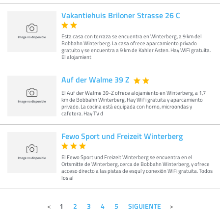
Vakantiehuis Briloner Strasse 26 C
Esta casa con terraza se encuentra en Winterberg, a 9 km del
Bobbahn Winterberg. La casa ofrece aparcamiento privado
gratuito y se encuentra a 9 km de Kahler Asten. Hay WiFi gratuita.
El alojamient
Auf der Walme 39 Z
El Auf der Walme 39-Z ofrece alojamiento en Winterberg, a 1,7
km de Bobbahn Winterberg. Hay WiFi gratuita y aparcamiento
privado. La cocina está equipada con horno, microondas y
cafetera. Hay TV d
Fewo Sport und Freizeit Winterberg
El Fewo Sport und Freizeit Winterberg se encuentra en el
Ortsmitte de Winterberg, cerca de Bobbahn Winterberg, y ofrece
acceso directo a las pistas de esquí y conexión WiFi gratuita. Todos
los al
1
2
3
4
5
SIGUIENTE