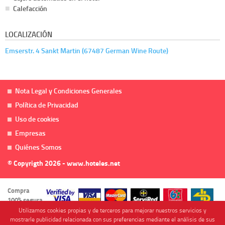
Calefacción
LOCALIZACIÓN
Emserstr. 4 Sankt Martin (67487 German Wine Route)
Nota Legal y Condiciones Generales
Política de Privacidad
Uso de cookies
Empresas
Quiénes Somos
© Copyrigth 2026 - www.hoteles.net
Compra
100% segura
Utilizamos cookies propias y de terceros para mejorar nuestros servicios y
mostrarle publicidad relacionada con sus preferencias mediante el análisis de sus