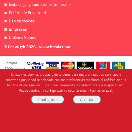
Nota Legal y Condiciones Generales
Política de Privacidad
Uso de cookies
Empresas
Quiénes Somos
© Copyrigth 2026 - www.hoteles.net
Compra
100% segura
Utilizamos cookies propias y de terceros para mejorar nuestros servicios y
mostrarle publicidad relacionada con sus preferencias mediante el análisis de sus
hábitos de navegación. Si continua navegando, consideramos que acepta su uso.
Puede cambiar la configuración u obtener más información
aquí
.
Cofinanciado por
Viajes Anticiclón, S.L. Agencia de Viajes Online - C.I. MU-107-2-25. C/ Mayor nº46 Bajo,
CP: 30893, Almendricos (Murcia, Spain).
RESERVAR HABITACIÓN