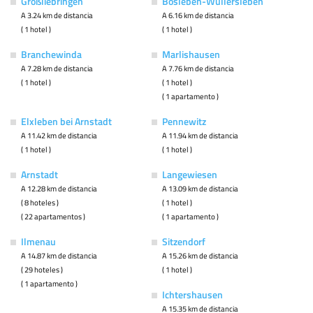
Großliebringen
Bösleben-Wüllersleben
A 3.24 km de distancia
A 6.16 km de distancia
( 1 hotel )
( 1 hotel )
Branchewinda
Marlishausen
A 7.28 km de distancia
A 7.76 km de distancia
( 1 hotel )
( 1 hotel )
( 1 apartamento )
Elxleben bei Arnstadt
Pennewitz
A 11.42 km de distancia
A 11.94 km de distancia
( 1 hotel )
( 1 hotel )
Arnstadt
Langewiesen
A 12.28 km de distancia
A 13.09 km de distancia
( 8 hoteles )
( 1 hotel )
( 22 apartamentos )
( 1 apartamento )
Ilmenau
Sitzendorf
A 14.87 km de distancia
A 15.26 km de distancia
( 29 hoteles )
( 1 hotel )
( 1 apartamento )
Ichtershausen
A 15.35 km de distancia