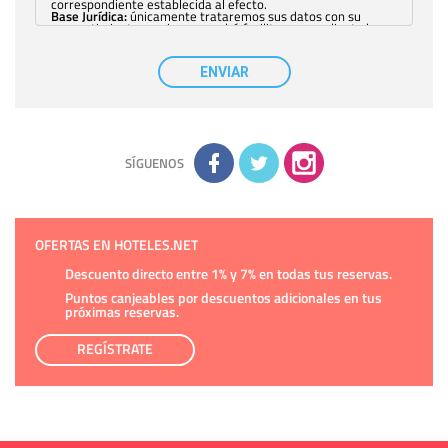
correspondiente establecida al efecto.
Base Jurídica:
únicamente trataremos sus datos con su
consentimiento previo, que podrá facilitarnos mediante la
casilla correspondiente establecida al efecto.
Destinatarios:
con carácter general, sólo el personal de
nuestra entidad que esté debidamente autorizado podrá
ENVIAR
tener conocimiento de la información que le pedimos. No se
comunicarán datos a terceros.
Derechos:
tiene derecho a saber qué información tenemos
sobre usted, corregirla y eliminarla, tal y como se explica en
la información adicional disponible en nuestra página web.
Información complementaria:
Puede consultar la información
adicional y detallada sobre cómo tratamos sus datos en la
política de privacidad
SÍGUENOS
OFERTAS EN HOTELES.NET
Descuento directo entre 1% y 7% en todas tus reservas.
Puntos canjeables por descuentos adicionales en tus
próximas reservas.
REGÍSTRATE