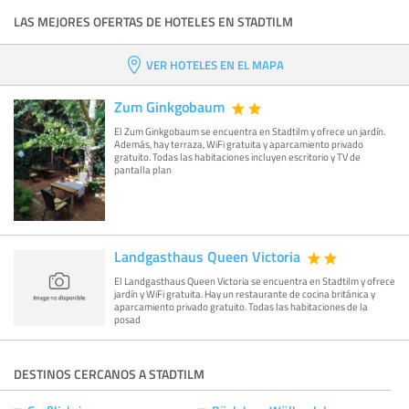
LAS MEJORES OFERTAS DE HOTELES EN STADTILM
VER HOTELES EN EL MAPA
Zum Ginkgobaum
El Zum Ginkgobaum se encuentra en Stadtilm y ofrece un jardín.
Además, hay terraza, WiFi gratuita y aparcamiento privado
gratuito. Todas las habitaciones incluyen escritorio y TV de
pantalla plan
Landgasthaus Queen Victoria
El Landgasthaus Queen Victoria se encuentra en Stadtilm y ofrece
jardín y WiFi gratuita. Hay un restaurante de cocina británica y
aparcamiento privado gratuito. Todas las habitaciones de la
posad
DESTINOS CERCANOS A STADTILM