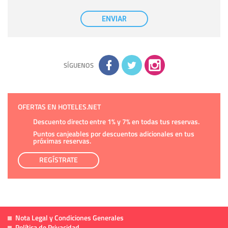
casilla correspondiente establecida al efecto.
Destinatarios:
con carácter general, sólo el personal de
nuestra entidad que esté debidamente autorizado podrá
ENVIAR
tener conocimiento de la información que le pedimos. No se
comunicarán datos a terceros.
Derechos:
tiene derecho a saber qué información tenemos
sobre usted, corregirla y eliminarla, tal y como se explica en
la información adicional disponible en nuestra página web.
Información complementaria:
Puede consultar la información
adicional y detallada sobre cómo tratamos sus datos en la
política de privacidad
SÍGUENOS
OFERTAS EN HOTELES.NET
Descuento directo entre 1% y 7% en todas tus reservas.
Puntos canjeables por descuentos adicionales en tus
próximas reservas.
REGÍSTRATE
Nota Legal y Condiciones Generales
Política de Privacidad