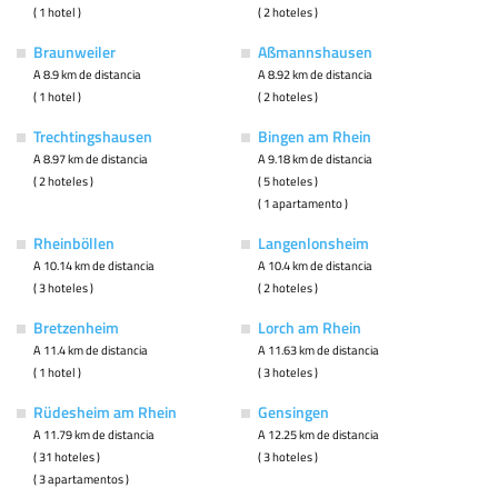
( 1 hotel )
( 2 hoteles )
Braunweiler
Aßmannshausen
A 8.9 km de distancia
A 8.92 km de distancia
( 1 hotel )
( 2 hoteles )
Trechtingshausen
Bingen am Rhein
A 8.97 km de distancia
A 9.18 km de distancia
( 2 hoteles )
( 5 hoteles )
( 1 apartamento )
Rheinböllen
Langenlonsheim
A 10.14 km de distancia
A 10.4 km de distancia
( 3 hoteles )
( 2 hoteles )
Bretzenheim
Lorch am Rhein
A 11.4 km de distancia
A 11.63 km de distancia
( 1 hotel )
( 3 hoteles )
Rüdesheim am Rhein
Gensingen
A 11.79 km de distancia
A 12.25 km de distancia
( 31 hoteles )
( 3 hoteles )
( 3 apartamentos )