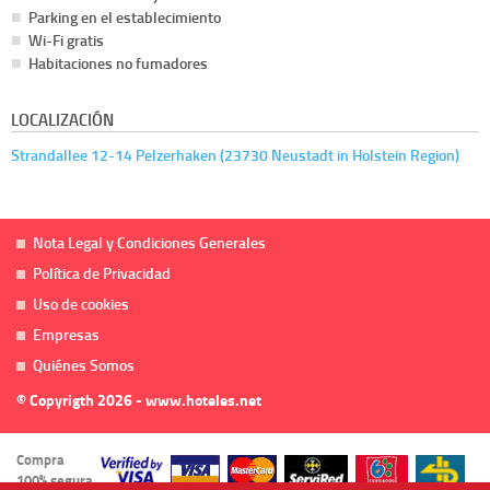
Parking en el establecimiento
Wi-Fi gratis
Habitaciones no fumadores
LOCALIZACIÓN
Strandallee 12-14 Pelzerhaken (23730 Neustadt in Holstein Region)
Nota Legal y Condiciones Generales
Política de Privacidad
Uso de cookies
Empresas
Quiénes Somos
© Copyrigth 2026 - www.hoteles.net
Compra
100% segura