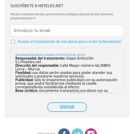
SUSCRÍBETE A HOTELES.NET
Recibe nuestras ofertas, promociones y códigos descuento que tenemos
preparado para ti.
Acepto el tratamiento de mis datos para recibir la Newsletter
INFORMACIÓN BÁSICA SOBRE PROTECCIÓN DE DATOS
Responsable del tratamiento:
Viajes Anticiclón
S.L/Hoteles.net
Dirección del responsable:
Calle Mayor número 46,30893
Lorca - Murcia
Finalidad:
sus datos serán usados para poder atender sus
solicitudes y prestarle nuestros servicios.
Publicidad:
solo le enviaremos publicidad con su autorización
previa, que podrá facilitarnos mediante la casilla
correspondiente establecida al efecto.
Base Jurídica:
únicamente trataremos sus datos con su
consentimiento previo, que podrá facilitarnos mediante la
casilla correspondiente establecida al efecto.
Destinatarios:
con carácter general, sólo el personal de
nuestra entidad que esté debidamente autorizado podrá
ENVIAR
tener conocimiento de la información que le pedimos. No se
comunicarán datos a terceros.
Derechos:
tiene derecho a saber qué información tenemos
sobre usted, corregirla y eliminarla, tal y como se explica en
la información adicional disponible en nuestra página web.
Información complementaria:
Puede consultar la información
adicional y detallada sobre cómo tratamos sus datos en la
política de privacidad