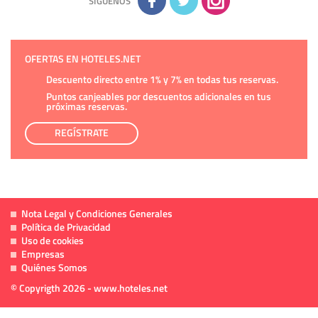
SÍGUENOS
OFERTAS EN HOTELES.NET
Descuento directo entre 1% y 7% en todas tus reservas.
Puntos canjeables por descuentos adicionales en tus
próximas reservas.
REGÍSTRATE
Nota Legal y Condiciones Generales
Política de Privacidad
Uso de cookies
Empresas
Quiénes Somos
© Copyrigth 2026 - www.hoteles.net